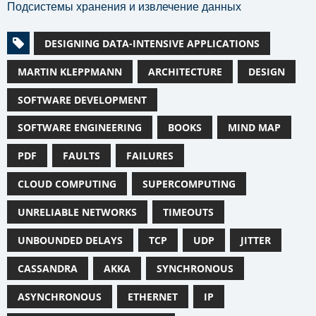
Подсистемы хранения и извлечение данных
DESIGNING DATA-INTENSIVE APPLICATIONS
MARTIN KLEPPMANN
ARCHITECTURE
DESIGN
SOFTWARE DEVELOPMENT
SOFTWARE ENGINEERING
BOOKS
MIND MAP
PDF
FAULTS
FAILURES
CLOUD COMPUTING
SUPERCOMPUTING
UNRELIABLE NETWORKS
TIMEOUTS
UNBOUNDED DELAYS
TCP
UDP
JITTER
CASSANDRA
AKKA
SYNCHRONOUS
ASYNCHRONOUS
ETHERNET
IP