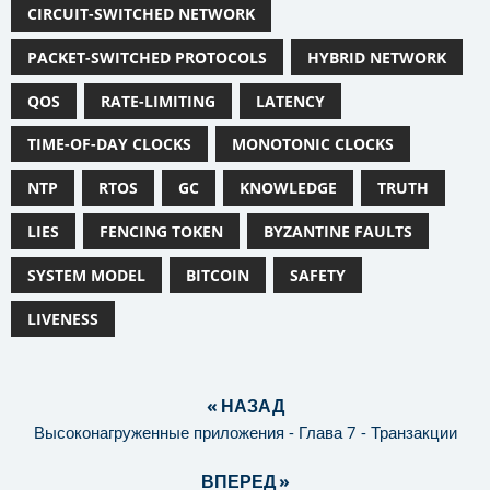
CIRCUIT-SWITCHED NETWORK
PACKET-SWITCHED PROTOCOLS
HYBRID NETWORK
QOS
RATE-LIMITING
LATENCY
TIME-OF-DAY CLOCKS
MONOTONIC CLOCKS
NTP
RTOS
GC
KNOWLEDGE
TRUTH
LIES
FENCING TOKEN
BYZANTINE FAULTS
SYSTEM MODEL
BITCOIN
SAFETY
LIVENESS
« НАЗАД
Высоконагруженные приложения - Глава 7 - Транзакции
ВПЕРЕД »