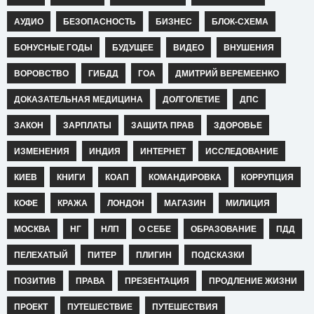
АУДИО
БЕЗОПАСНОСТЬ
БИЗНЕС
БЛОК-СХЕМА
БОНУСНЫЕ ГОДЫ
БУДУЩЕЕ
ВИДЕО
ВНУШЕНИЯ
ВОРОВСТВО
ГИБДД
ГОА
ДМИТРИЙ ВЕРЕМЕЕНКО
ДОКАЗАТЕЛЬНАЯ МЕДИЦИНА
ДОЛГОЛЕТИЕ
ДПС
ЗАКОН
ЗАРПЛАТЫ
ЗАЩИТА ПРАВ
ЗДОРОВЬЕ
ИЗМЕНЕНИЯ
ИНДИЯ
ИНТЕРНЕТ
ИССЛЕДОВАНИЕ
КИЕВ
КНИГИ
КОАП
КОМАНДИРОВКА
КОРРУПЦИЯ
КОФЕ
КРАЖА
ЛОНДОН
МАГАЗИН
МИЛИЦИЯ
МОСКВА
НГ
НЛП
О СЕБЕ
ОБРАЗОВАНИЕ
ПДД
ПЕЛЕХАТЫЙ
ПИТЕР
ПЛИГИН
ПОДСКАЗКИ
ПОЗИТИВ
ПРАВА
ПРЕЗЕНТАЦИЯ
ПРОДЛЕНИЕ ЖИЗНИ
ПРОЕКТ
ПУТЕШЕСТВИЕ
ПУТЕШЕСТВИЯ