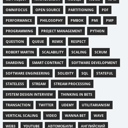
OMNIFOCUS
OPEN SOURCE
PARTITIONING
PDF
PERFORMANCE
PHILOSOPHY
PMBOK
PMI
PMP
PROGRAMMING
PROJECT MANAGEMENT
PYTHON
QUESTION
QUEUE
REMIX
RESPECT
ROBERT MARTIN
SCALABILITY
SCALING
SCRUM
SHARDING
SMART CONTRACT
SOFTWARE DEVELOPMENT
SOFTWARE ENGINEERING
SOLIDITY
SQL
STATEFUL
STATELESS
STREAM
STREAM PROCESSING
SYSTEM DESIGN INTERVIEW
THINKING IN BETS
TRANSACTION
TWITTER
UDEMY
UTILITARIANISM
VERTICAL SCALING
VIDEO
WANNA BET
WAVE
WEB3
YOUTUBE
АВТОМОБИЛИ
АНГЛИЙСКИЙ