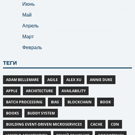
Июнь
Май
Апрель
Март
Февраль
ТЕГИ
ADAM BELLEMARE
AGILE
ALEX XU
ANNIE DUKE
APPLE
ARCHITECTURE
AVAILABILITY
BATCH PROCESSING
BIAS
BLOCKCHAIN
BOOK
BOOKS
BUDDY SYSTEM
BUILDING EVENT-DRIVEN MICROSERVICES
CACHE
CDN