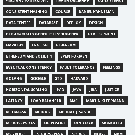
ЧИСТАЯ АРХИТЕКТУРА
ГЕНИЙ ОБЩЕНИЯ
CONSISTENCY
CONSISTENT HASHING
COURSE
DANIEL KAHNEMAN
DATA CENTER
DATABASE
DEPLOY
DESIGN
ВЫСОКОНАГРУЖЕННЫЕ ПРИЛОЖЕНИЯ
DEVELOPMENT
EMPATHY
ENGLISH
ETHEREUM
ETHEREUM AND SOLIDITY
EVENT-DRIVEN
EVENTUAL CONSISTENCY
FAULT-TOLERANCE
FEELINGS
GOLANG
GOOGLE
GTD
HARVARD
HORIZONTAL SCALING
IPAD
JAVA
JIRA
JUSTICE
LATENCY
LOAD BALANCER
MAC
MARTIN KLEPPMANN
METAMASK
METRICS
MICHAEL J. SANDEL
MICROSERVICES
MICROSOFT
MIND MAP
MONOLITH
MS PROJECT
NINA ZVEREVA
NODEJS
NOISE
NPM