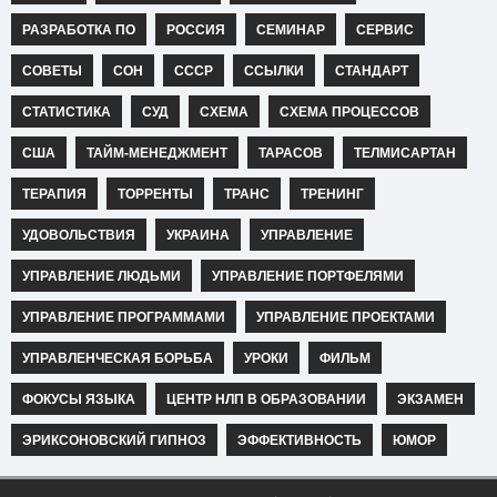
РАЗРАБОТКА ПО
РОССИЯ
СЕМИНАР
СЕРВИС
СОВЕТЫ
СОН
СССР
ССЫЛКИ
СТАНДАРТ
СТАТИСТИКА
СУД
СХЕМА
СХЕМА ПРОЦЕССОВ
США
ТАЙМ-МЕНЕДЖМЕНТ
ТАРАСОВ
ТЕЛМИСАРТАН
ТЕРАПИЯ
ТОРРЕНТЫ
ТРАНС
ТРЕНИНГ
УДОВОЛЬСТВИЯ
УКРАИНА
УПРАВЛЕНИЕ
УПРАВЛЕНИЕ ЛЮДЬМИ
УПРАВЛЕНИЕ ПОРТФЕЛЯМИ
УПРАВЛЕНИЕ ПРОГРАММАМИ
УПРАВЛЕНИЕ ПРОЕКТАМИ
УПРАВЛЕНЧЕСКАЯ БОРЬБА
УРОКИ
ФИЛЬМ
ФОКУСЫ ЯЗЫКА
ЦЕНТР НЛП В ОБРАЗОВАНИИ
ЭКЗАМЕН
ЭРИКСОНОВСКИЙ ГИПНОЗ
ЭФФЕКТИВНОСТЬ
ЮМОР