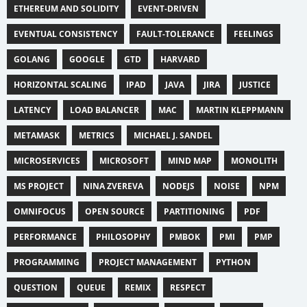
ETHEREUM AND SOLIDITY
EVENT-DRIVEN
EVENTUAL CONSISTENCY
FAULT-TOLERANCE
FEELINGS
GOLANG
GOOGLE
GTD
HARVARD
HORIZONTAL SCALING
IPAD
JAVA
JIRA
JUSTICE
LATENCY
LOAD BALANCER
MAC
MARTIN KLEPPMANN
METAMASK
METRICS
MICHAEL J. SANDEL
MICROSERVICES
MICROSOFT
MIND MAP
MONOLITH
MS PROJECT
NINA ZVEREVA
NODEJS
NOISE
NPM
OMNIFOCUS
OPEN SOURCE
PARTITIONING
PDF
PERFORMANCE
PHILOSOPHY
PMBOK
PMI
PMP
PROGRAMMING
PROJECT MANAGEMENT
PYTHON
QUESTION
QUEUE
REMIX
RESPECT