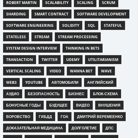
ROBERT MARTIN
SCALABILITY
SCALING
SCRUM
SHARDING
SMART CONTRACT
SOFTWARE DEVELOPMENT
SOFTWARE ENGINEERING
SOLIDITY
SQL
STATEFUL
STATELESS
STREAM
STREAM PROCESSING
SYSTEM DESIGN INTERVIEW
THINKING IN BETS
TRANSACTION
TWITTER
UDEMY
UTILITARIANISM
VERTICAL SCALING
VIDEO
WANNA BET
WAVE
WEB3
YOUTUBE
АВТОМОБИЛИ
АНГЛИЙСКИЙ
АУДИО
БЕЗОПАСНОСТЬ
БИЗНЕС
БЛОК-СХЕМА
БОНУСНЫЕ ГОДЫ
БУДУЩЕЕ
ВИДЕО
ВНУШЕНИЯ
ВОРОВСТВО
ГИБДД
ГОА
ДМИТРИЙ ВЕРЕМЕЕНКО
ДОКАЗАТЕЛЬНАЯ МЕДИЦИНА
ДОЛГОЛЕТИЕ
ДПС