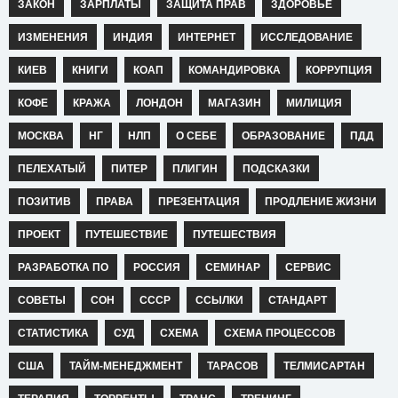
ЗАКОН
ЗАРПЛАТЫ
ЗАЩИТА ПРАВ
ЗДОРОВЬЕ
ИЗМЕНЕНИЯ
ИНДИЯ
ИНТЕРНЕТ
ИССЛЕДОВАНИЕ
КИЕВ
КНИГИ
КОАП
КОМАНДИРОВКА
КОРРУПЦИЯ
КОФЕ
КРАЖА
ЛОНДОН
МАГАЗИН
МИЛИЦИЯ
МОСКВА
НГ
НЛП
О СЕБЕ
ОБРАЗОВАНИЕ
ПДД
ПЕЛЕХАТЫЙ
ПИТЕР
ПЛИГИН
ПОДСКАЗКИ
ПОЗИТИВ
ПРАВА
ПРЕЗЕНТАЦИЯ
ПРОДЛЕНИЕ ЖИЗНИ
ПРОЕКТ
ПУТЕШЕСТВИЕ
ПУТЕШЕСТВИЯ
РАЗРАБОТКА ПО
РОССИЯ
СЕМИНАР
СЕРВИС
СОВЕТЫ
СОН
СССР
ССЫЛКИ
СТАНДАРТ
СТАТИСТИКА
СУД
СХЕМА
СХЕМА ПРОЦЕССОВ
США
ТАЙМ-МЕНЕДЖМЕНТ
ТАРАСОВ
ТЕЛМИСАРТАН