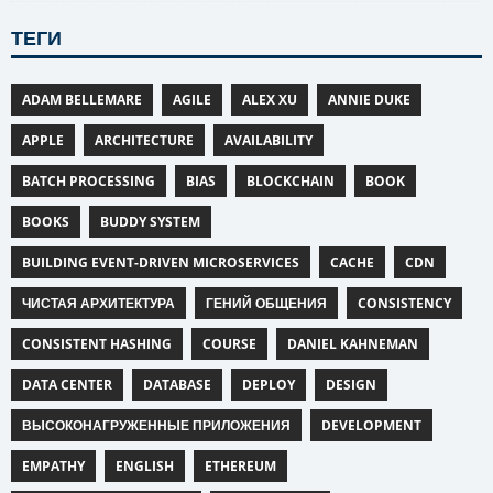
ТЕГИ
ADAM BELLEMARE
AGILE
ALEX XU
ANNIE DUKE
APPLE
ARCHITECTURE
AVAILABILITY
BATCH PROCESSING
BIAS
BLOCKCHAIN
BOOK
BOOKS
BUDDY SYSTEM
BUILDING EVENT-DRIVEN MICROSERVICES
CACHE
CDN
ЧИСТАЯ АРХИТЕКТУРА
ГЕНИЙ ОБЩЕНИЯ
CONSISTENCY
CONSISTENT HASHING
COURSE
DANIEL KAHNEMAN
DATA CENTER
DATABASE
DEPLOY
DESIGN
ВЫСОКОНАГРУЖЕННЫЕ ПРИЛОЖЕНИЯ
DEVELOPMENT
EMPATHY
ENGLISH
ETHEREUM