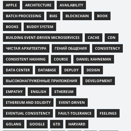
APPLE
ARCHITECTURE
AVAILABILITY
BATCH PROCESSING
BIAS
BLOCKCHAIN
BOOK
BOOKS
BUDDY SYSTEM
BUILDING EVENT-DRIVEN MICROSERVICES
CACHE
CDN
ЧИСТАЯ АРХИТЕКТУРА
ГЕНИЙ ОБЩЕНИЯ
CONSISTENCY
CONSISTENT HASHING
COURSE
DANIEL KAHNEMAN
DATA CENTER
DATABASE
DEPLOY
DESIGN
ВЫСОКОНАГРУЖЕННЫЕ ПРИЛОЖЕНИЯ
DEVELOPMENT
EMPATHY
ENGLISH
ETHEREUM
ETHEREUM AND SOLIDITY
EVENT-DRIVEN
EVENTUAL CONSISTENCY
FAULT-TOLERANCE
FEELINGS
GOLANG
GOOGLE
GTD
HARVARD