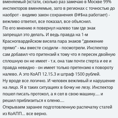
вменяемый (кстати, сколько раз замечаю в Москве 99%
инспекторов вменяемые, зато в регионах с точностью до
наоброт - видимо закон сохранения @#$на работает) -
вежливо ответил, все показал, все объяснил.
По его мнению я повернул налево там где знак
запрещал это делать. И ведь правда на 1-м
Красногвардейском висела пара знаков “движение
прямо” - мы вместе сходили - посмотрели. Инспектор
сам добавил что притензий к тому что я пересек двойную
сплошную он не имеет - т.к. она там почти стерта и ее и
правда невидно - он имеет только претензию к повороту
налево. А это КоАП 12.15.3 и штраф 1500 рублей.
Ну вроде все логично. И человек вежливый и нарушение
на лицо. Я в таких ситуациях в бочку не лезу. Инспектор
пошел писать протокол, а я сел в свою машину…. и
решил приблизиться к оленю….
Открываем заранее подготовленную распечатку статей
из КоАПП… все верно.