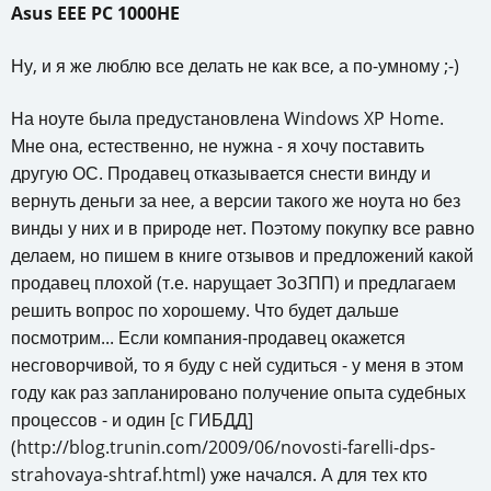
Asus EEE PC 1000HE
Ну, и я же люблю все делать не как все, а по-умному ;-)
На ноуте была предустановлена Windows XP Home.
Мне она, естественно, не нужна - я хочу поставить
другую ОС. Продавец отказывается снести винду и
вернуть деньги за нее, а версии такого же ноута но без
винды у них и в природе нет. Поэтому покупку все равно
делаем, но пишем в книге отзывов и предложений какой
продавец плохой (т.е. нарущает ЗоЗПП) и предлагаем
решить вопрос по хорошему. Что будет дальше
посмотрим... Если компания-продавец окажется
несговорчивой, то я буду с ней судиться - у меня в этом
году как раз запланировано получение опыта судебных
процессов - и один [с ГИБДД]
(http://blog.trunin.com/2009/06/novosti-farelli-dps-
strahovaya-shtraf.html) уже начался. А для тех кто