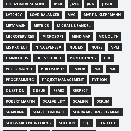
HORIZONTAL SCALING
IPAD
JAVA
JIRA
JUSTICE
LATENCY
LOAD BALANCER
MAC
MARTIN KLEPPMANN
METAMASK
METRICS
MICHAEL J. SANDEL
MICROSERVICES
MICROSOFT
MIND MAP
MONOLITH
MS PROJECT
NINA ZVEREVA
NODEJS
NOISE
NPM
OMNIFOCUS
OPEN SOURCE
PARTITIONING
PDF
PERFORMANCE
PHILOSOPHY
PMBOK
PMI
PMP
PROGRAMMING
PROJECT MANAGEMENT
PYTHON
QUESTION
QUEUE
REMIX
RESPECT
ROBERT MARTIN
SCALABILITY
SCALING
SCRUM
SHARDING
SMART CONTRACT
SOFTWARE DEVELOPMENT
SOFTWARE ENGINEERING
SOLIDITY
SQL
STATEFUL