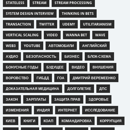
STATELESS
STREAM
STREAM PROCESSING
SYSTEM DESIGN INTERVIEW
THINKING IN BETS
TRANSACTION
TWITTER
UDEMY
UTILITARIANISM
VERTICAL SCALING
VIDEO
WANNA BET
WAVE
WEB3
YOUTUBE
АВТОМОБИЛИ
АНГЛИЙСКИЙ
АУДИО
БЕЗОПАСНОСТЬ
БИЗНЕС
БЛОК-СХЕМА
БОНУСНЫЕ ГОДЫ
БУДУЩЕЕ
ВИДЕО
ВНУШЕНИЯ
ВОРОВСТВО
ГИБДД
ГОА
ДМИТРИЙ ВЕРЕМЕЕНКО
ДОКАЗАТЕЛЬНАЯ МЕДИЦИНА
ДОЛГОЛЕТИЕ
ДПС
ЗАКОН
ЗАРПЛАТЫ
ЗАЩИТА ПРАВ
ЗДОРОВЬЕ
ИЗМЕНЕНИЯ
ИНДИЯ
ИНТЕРНЕТ
ИССЛЕДОВАНИЕ
КИЕВ
КНИГИ
КОАП
КОМАНДИРОВКА
КОРРУПЦИЯ