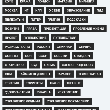
КОФЕ
КРАЖА
ЛОНДОН
МАГАЗИН
МИЛИЦИЯ
МОСКВА
НГ
НЛП
О СЕБЕ
ОБРАЗОВАНИЕ
ПДД
ПЕЛЕХАТЫЙ
ПИТЕР
ПЛИГИН
ПОДСКАЗКИ
ПОЗИТИВ
ПРАВА
ПРЕЗЕНТАЦИЯ
ПРОДЛЕНИЕ ЖИЗНИ
ПРОЕКТ
ПУТЕШЕСТВИЕ
ПУТЕШЕСТВИЯ
РАЗРАБОТКА ПО
РОССИЯ
СЕМИНАР
СЕРВИС
СОВЕТЫ
СОН
СССР
ССЫЛКИ
СТАНДАРТ
СТАТИСТИКА
СУД
СХЕМА
СХЕМА ПРОЦЕССОВ
США
ТАЙМ-МЕНЕДЖМЕНТ
ТАРАСОВ
ТЕЛМИСАРТАН
ТЕРАПИЯ
ТОРРЕНТЫ
ТРАНС
ТРЕНИНГ
УДОВОЛЬСТВИЯ
УКРАИНА
УПРАВЛЕНИЕ
УПРАВЛЕНИЕ ЛЮДЬМИ
УПРАВЛЕНИЕ ПОРТФЕЛЯМИ