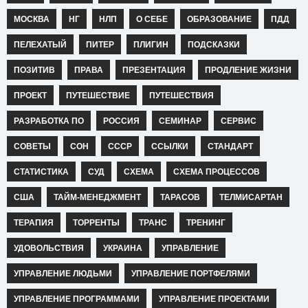
МОСКВА
НГ
НЛП
О СЕБЕ
ОБРАЗОВАНИЕ
ПДД
ПЕЛЕХАТЫЙ
ПИТЕР
ПЛИГИН
ПОДСКАЗКИ
ПОЗИТИВ
ПРАВА
ПРЕЗЕНТАЦИЯ
ПРОДЛЕНИЕ ЖИЗНИ
ПРОЕКТ
ПУТЕШЕСТВИЕ
ПУТЕШЕСТВИЯ
РАЗРАБОТКА ПО
РОССИЯ
СЕМИНАР
СЕРВИС
СОВЕТЫ
СОН
СССР
ССЫЛКИ
СТАНДАРТ
СТАТИСТИКА
СУД
СХЕМА
СХЕМА ПРОЦЕССОВ
США
ТАЙМ-МЕНЕДЖМЕНТ
ТАРАСОВ
ТЕЛМИСАРТАН
ТЕРАПИЯ
ТОРРЕНТЫ
ТРАНС
ТРЕНИНГ
УДОВОЛЬСТВИЯ
УКРАИНА
УПРАВЛЕНИЕ
УПРАВЛЕНИЕ ЛЮДЬМИ
УПРАВЛЕНИЕ ПОРТФЕЛЯМИ
УПРАВЛЕНИЕ ПРОГРАММАМИ
УПРАВЛЕНИЕ ПРОЕКТАМИ