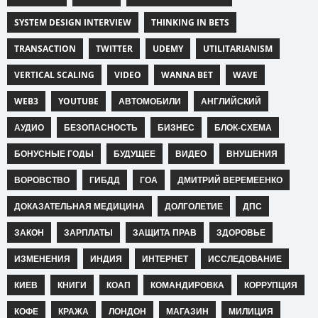
SYSTEM DESIGN INTERVIEW
THINKING IN BETS
TRANSACTION
TWITTER
UDEMY
UTILITARIANISM
VERTICAL SCALING
VIDEO
WANNA BET
WAVE
WEB3
YOUTUBE
АВТОМОБИЛИ
АНГЛИЙСКИЙ
АУДИО
БЕЗОПАСНОСТЬ
БИЗНЕС
БЛОК-СХЕМА
БОНУСНЫЕ ГОДЫ
БУДУЩЕЕ
ВИДЕО
ВНУШЕНИЯ
ВОРОВСТВО
ГИБДД
ГОА
ДМИТРИЙ ВЕРЕМЕЕНКО
ДОКАЗАТЕЛЬНАЯ МЕДИЦИНА
ДОЛГОЛЕТИЕ
ДПС
ЗАКОН
ЗАРПЛАТЫ
ЗАЩИТА ПРАВ
ЗДОРОВЬЕ
ИЗМЕНЕНИЯ
ИНДИЯ
ИНТЕРНЕТ
ИССЛЕДОВАНИЕ
КИЕВ
КНИГИ
КОАП
КОМАНДИРОВКА
КОРРУПЦИЯ
КОФЕ
КРАЖА
ЛОНДОН
МАГАЗИН
МИЛИЦИЯ