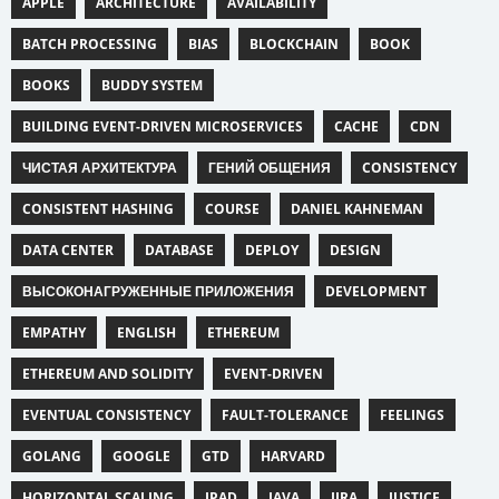
APPLE
ARCHITECTURE
AVAILABILITY
BATCH PROCESSING
BIAS
BLOCKCHAIN
BOOK
BOOKS
BUDDY SYSTEM
BUILDING EVENT-DRIVEN MICROSERVICES
CACHE
CDN
ЧИСТАЯ АРХИТЕКТУРА
ГЕНИЙ ОБЩЕНИЯ
CONSISTENCY
CONSISTENT HASHING
COURSE
DANIEL KAHNEMAN
DATA CENTER
DATABASE
DEPLOY
DESIGN
ВЫСОКОНАГРУЖЕННЫЕ ПРИЛОЖЕНИЯ
DEVELOPMENT
EMPATHY
ENGLISH
ETHEREUM
ETHEREUM AND SOLIDITY
EVENT-DRIVEN
EVENTUAL CONSISTENCY
FAULT-TOLERANCE
FEELINGS
GOLANG
GOOGLE
GTD
HARVARD
HORIZONTAL SCALING
IPAD
JAVA
JIRA
JUSTICE