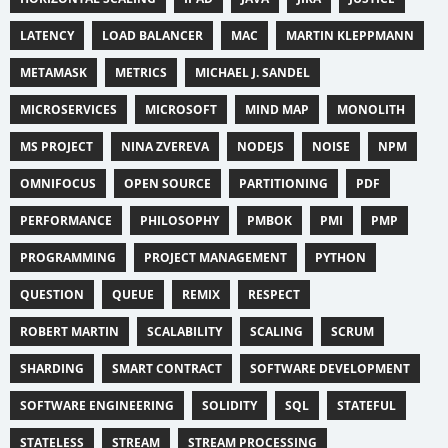
LATENCY
LOAD BALANCER
MAC
MARTIN KLEPPMANN
METAMASK
METRICS
MICHAEL J. SANDEL
MICROSERVICES
MICROSOFT
MIND MAP
MONOLITH
MS PROJECT
NINA ZVEREVA
NODEJS
NOISE
NPM
OMNIFOCUS
OPEN SOURCE
PARTITIONING
PDF
PERFORMANCE
PHILOSOPHY
PMBOK
PMI
PMP
PROGRAMMING
PROJECT MANAGEMENT
PYTHON
QUESTION
QUEUE
REMIX
RESPECT
ROBERT MARTIN
SCALABILITY
SCALING
SCRUM
SHARDING
SMART CONTRACT
SOFTWARE DEVELOPMENT
SOFTWARE ENGINEERING
SOLIDITY
SQL
STATEFUL
STATELESS
STREAM
STREAM PROCESSING