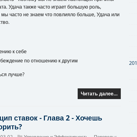
ата. Удача также часто играет большую роль,
 мы часто не знаем что повлияло больше, Удача или
тво.
ению к себе
убеждение по отношению к другим
20
ься лучше?
Читать далее…
ип ставок - Глава 2 - Хочешь
орить?
-03-02
Управление и Эффективность
Переводы: