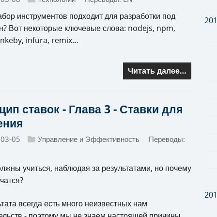
абор инструментов подходит для разработки под
20
н? Вот некоторые ключевые слова: nodejs, npm,
nkeby, infura, remix…
Читать далее…
ип ставок - Глава 3 - Ставки для
ения
-03-05
Управление и Эффективность
Переводы:
лжны учиться, наблюдая за результатами, но почему
учатся?
20
ьтата всегда есть много неизвестных нам
ельств - поэтому мы не знаем настоящей причины