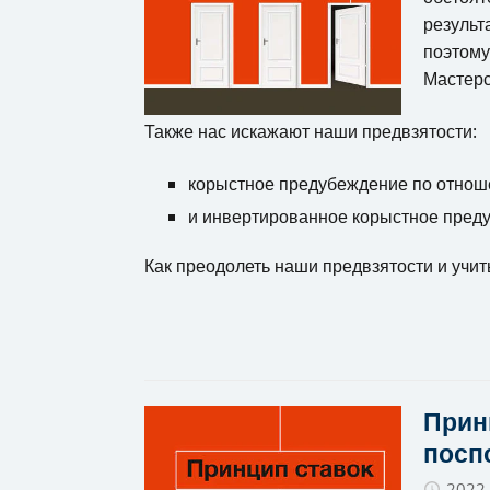
результ
поэтому
Мастерс
Также нас искажают наши предвзятости:
корыстное предубеждение по отнош
и инвертированное корыстное пред
Как преодолеть наши предвзятости и учит
Принц
посп
2022