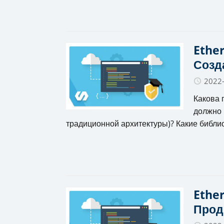
Ether
Созд
2022
Какова 
должно 
традиционной архитектуры)? Какие библио
Ether
Прод