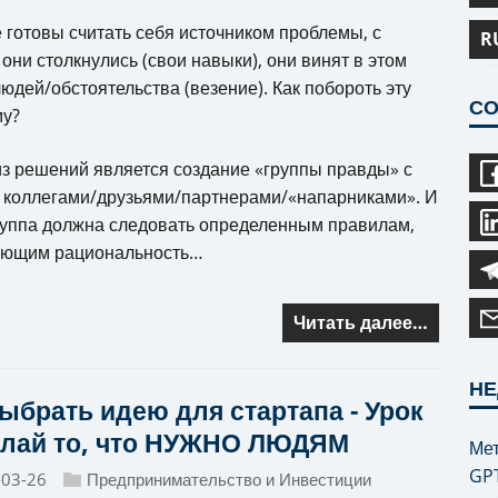
 готовы считать себя источником проблемы, с
R
 они столкнулись (свои навыки), они винят в этом
людей/обстоятельства (везение). Как побороть эту
СО
му?
з решений является создание «группы правды» с
коллегами/друзьями/партнерами/«напарниками». И
руппа должна следовать определенным правилам,
ющим рациональность…
Читать далее…
НЕ
выбрать идею для стартапа - Урок
Делай то, что НУЖНО ЛЮДЯМ
Мет
GP
-03-26
Предпринимательство и Инвестиции