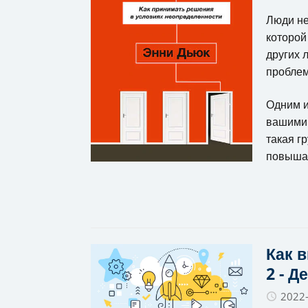
Люди не
которой
других 
пробле
Одним и
вашими 
такая г
повыша
Как 
2 - 
2022