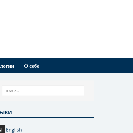
логии
О себе
ЗЫКИ
N
English