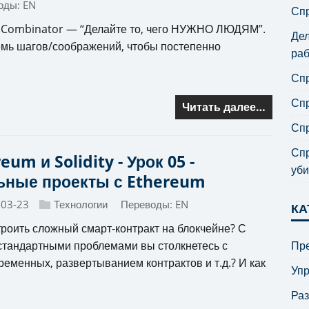
оды:
EN
Спр
 Combinator — “Делайте то, чего НУЖНО ЛЮДЯМ”.
Дел
семь шагов/соображений, чтобы постепенно
раб
Спр
Спр
Читать далее…
Спр
Спр
eum и Solidity - Урок 05 -
уби
ьные проекты с Ethereum
-03-23
Технологии
Переводы:
EN
КА
троить сложный смарт-контракт на блокчейне? С
Пре
стандартными проблемами вы столкнетесь с
еменных, развертыванием контрактов и т.д.? И как
Уп
Ра