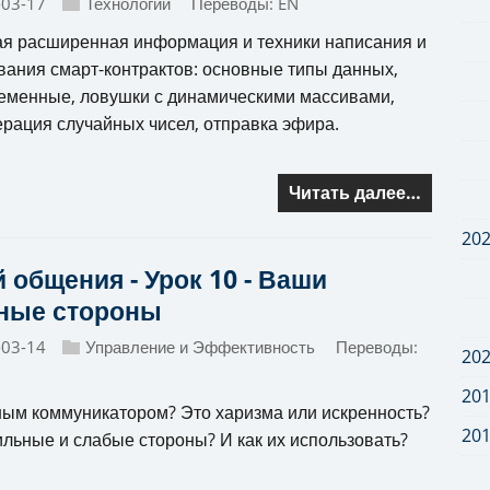
-03-17
Технологии
Переводы:
EN
я расширенная информация и техники написания и
вания смарт-контрактов: основные типы данных,
еменные, ловушки с динамическими массивами,
ерация случайных чисел, отправка эфира.
Читать далее…
20
 общения - Урок 10 - Ваши
ные стороны
-03-14
Управление и Эффективность
Переводы:
20
20
чным коммуникатором? Это харизма или искренность?
20
сильные и слабые стороны? И как их использовать?