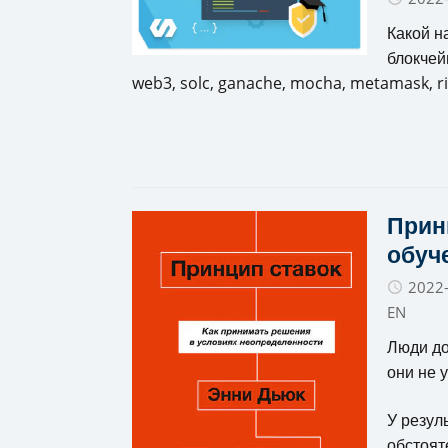
Какой н
блокчей
web3, solc, ganache, mocha, metamask, ri
Принц
обуч
2022
EN
Люди до
они не 
У резул
обстоят