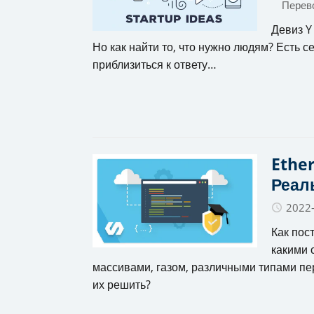
Перев
Девиз Y
Но как найти то, что нужно людям? Есть 
приблизиться к ответу…
Ether
Реал
2022
Как пос
какими 
массивами, газом, различными типами пер
их решить?