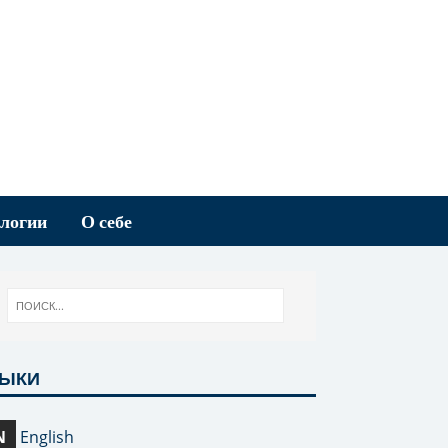
логии
О себе
ЗЫКИ
N
English