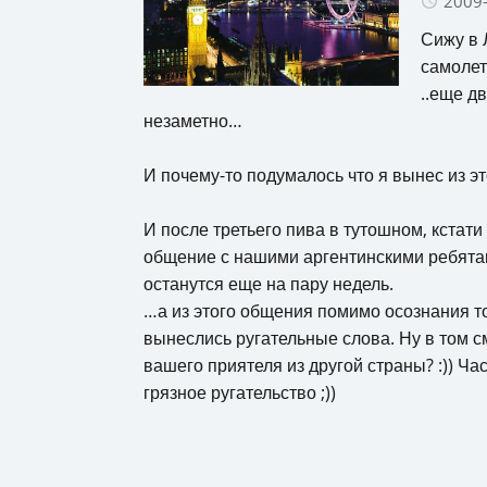
2009
Сижу в 
самоле
..еще д
незаметно…
И почему-то подумалось что я вынес из э
И после третьего пива в тутошном, кстат
общение с нашими аргентинскими ребятам
останутся еще на пару недель.
…а из этого общения помимо осознания тог
вынеслись ругательные слова. Ну в том с
вашего приятеля из другой страны? :)) Част
грязное ругательство ;))