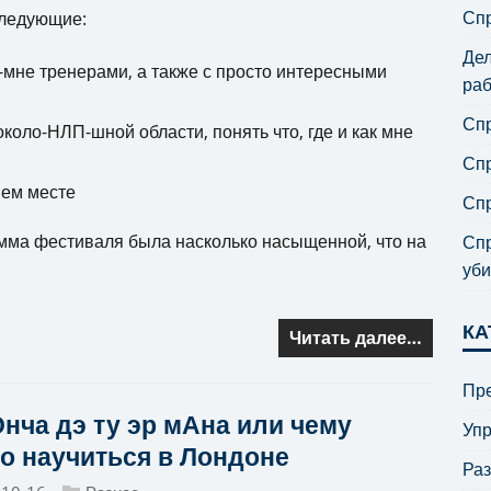
Спр
следующие:
Дел
-мне тренерами, а также с просто интересными
раб
Спр
коло-НЛП-шной области, понять что, где и как мне
Спр
шем месте
Спр
рамма фестиваля была насколько насыщенной, что на
Спр
уби
КА
Читать далее…
Пре
Онча дэ ту эр мАна или чему
Уп
о научиться в Лондоне
Ра