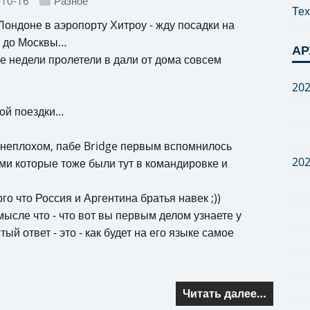
-10-16
Разное
Тех
Лондоне в аэропорту Хитроу - жду посадки на
т до Москвы…
АР
ве недели пролетели в дали от дома совсем
20
той поездки…
и неплохом, пабе Bridge первым вспомнилось
20
и которые тоже были тут в командировке и
о что Россия и Аргентина братья навек ;))
мысле что - что вот вы первым делом узнаете у
ый ответ - это - как будет на его языке самое
Читать далее…