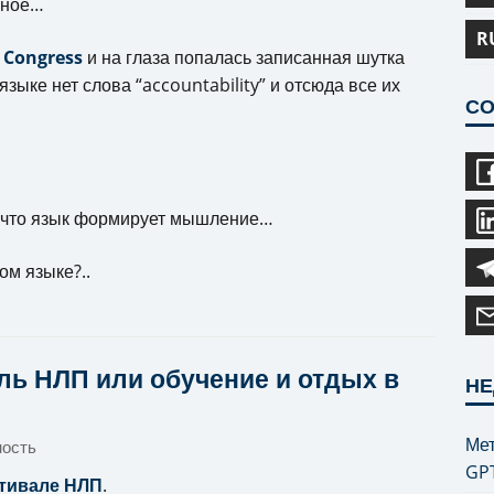
сное…
R
 Congress
и на глаза попалась записанная шутка
языке нет слова “accountability” и отсюда все их
СО
и что язык формирует мышление…
ом языке?..
ль НЛП или обучение и отдых в
НЕ
Мет
ность
GP
тивале НЛП
.