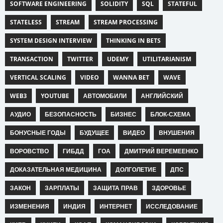
SOFTWARE ENGINEERING
SOLIDITY
SQL
STATEFUL
STATELESS
STREAM
STREAM PROCESSING
SYSTEM DESIGN INTERVIEW
THINKING IN BETS
TRANSACTION
TWITTER
UDEMY
UTILITARIANISM
VERTICAL SCALING
VIDEO
WANNA BET
WAVE
WEB3
YOUTUBE
АВТОМОБИЛИ
АНГЛИЙСКИЙ
АУДИО
БЕЗОПАСНОСТЬ
БИЗНЕС
БЛОК-СХЕМА
БОНУСНЫЕ ГОДЫ
БУДУЩЕЕ
ВИДЕО
ВНУШЕНИЯ
ВОРОВСТВО
ГИБДД
ГОА
ДМИТРИЙ ВЕРЕМЕЕНКО
ДОКАЗАТЕЛЬНАЯ МЕДИЦИНА
ДОЛГОЛЕТИЕ
ДПС
ЗАКОН
ЗАРПЛАТЫ
ЗАЩИТА ПРАВ
ЗДОРОВЬЕ
ИЗМЕНЕНИЯ
ИНДИЯ
ИНТЕРНЕТ
ИССЛЕДОВАНИЕ