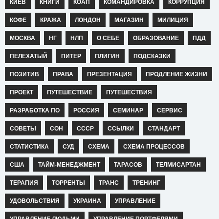
КИЕВ
КНИГИ
КОАП
КОМАНДИРОВКА
КОРРУПЦИЯ
КОФЕ
КРАЖА
ЛОНДОН
МАГАЗИН
МИЛИЦИЯ
МОСКВА
НГ
НЛП
О СЕБЕ
ОБРАЗОВАНИЕ
ПДД
ПЕЛЕХАТЫЙ
ПИТЕР
ПЛИГИН
ПОДСКАЗКИ
ПОЗИТИВ
ПРАВА
ПРЕЗЕНТАЦИЯ
ПРОДЛЕНИЕ ЖИЗНИ
ПРОЕКТ
ПУТЕШЕСТВИЕ
ПУТЕШЕСТВИЯ
РАЗРАБОТКА ПО
РОССИЯ
СЕМИНАР
СЕРВИС
СОВЕТЫ
СОН
СССР
ССЫЛКИ
СТАНДАРТ
СТАТИСТИКА
СУД
СХЕМА
СХЕМА ПРОЦЕССОВ
США
ТАЙМ-МЕНЕДЖМЕНТ
ТАРАСОВ
ТЕЛМИСАРТАН
ТЕРАПИЯ
ТОРРЕНТЫ
ТРАНС
ТРЕНИНГ
УДОВОЛЬСТВИЯ
УКРАИНА
УПРАВЛЕНИЕ
УПРАВЛЕНИЕ ЛЮДЬМИ
УПРАВЛЕНИЕ ПОРТФЕЛЯМИ