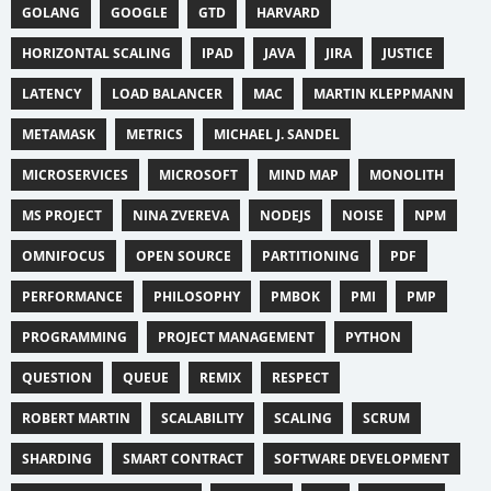
GOLANG
GOOGLE
GTD
HARVARD
HORIZONTAL SCALING
IPAD
JAVA
JIRA
JUSTICE
LATENCY
LOAD BALANCER
MAC
MARTIN KLEPPMANN
METAMASK
METRICS
MICHAEL J. SANDEL
MICROSERVICES
MICROSOFT
MIND MAP
MONOLITH
MS PROJECT
NINA ZVEREVA
NODEJS
NOISE
NPM
OMNIFOCUS
OPEN SOURCE
PARTITIONING
PDF
PERFORMANCE
PHILOSOPHY
PMBOK
PMI
PMP
PROGRAMMING
PROJECT MANAGEMENT
PYTHON
QUESTION
QUEUE
REMIX
RESPECT
ROBERT MARTIN
SCALABILITY
SCALING
SCRUM
SHARDING
SMART CONTRACT
SOFTWARE DEVELOPMENT