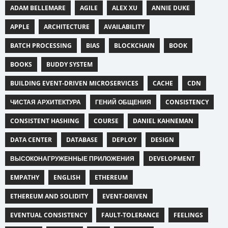
ADAM BELLEMARE
AGILE
ALEX XU
ANNIE DUKE
APPLE
ARCHITECTURE
AVAILABILITY
BATCH PROCESSING
BIAS
BLOCKCHAIN
BOOK
BOOKS
BUDDY SYSTEM
BUILDING EVENT-DRIVEN MICROSERVICES
CACHE
CDN
ЧИСТАЯ АРХИТЕКТУРА
ГЕНИЙ ОБЩЕНИЯ
CONSISTENCY
CONSISTENT HASHING
COURSE
DANIEL KAHNEMAN
DATA CENTER
DATABASE
DEPLOY
DESIGN
ВЫСОКОНАГРУЖЕННЫЕ ПРИЛОЖЕНИЯ
DEVELOPMENT
EMPATHY
ENGLISH
ETHEREUM
ETHEREUM AND SOLIDITY
EVENT-DRIVEN
EVENTUAL CONSISTENCY
FAULT-TOLERANCE
FEELINGS