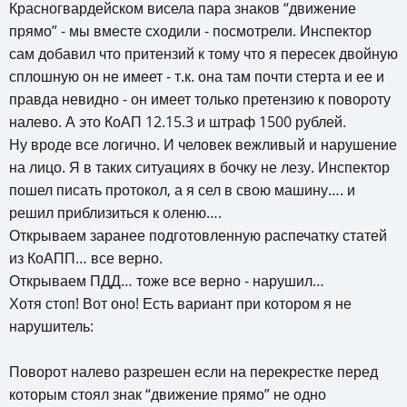
Красногвардейском висела пара знаков “движение
прямо” - мы вместе сходили - посмотрели. Инспектор
сам добавил что притензий к тому что я пересек двойную
сплошную он не имеет - т.к. она там почти стерта и ее и
правда невидно - он имеет только претензию к повороту
налево. А это КоАП 12.15.3 и штраф 1500 рублей.
Ну вроде все логично. И человек вежливый и нарушение
на лицо. Я в таких ситуациях в бочку не лезу. Инспектор
пошел писать протокол, а я сел в свою машину…. и
решил приблизиться к оленю….
Открываем заранее подготовленную распечатку статей
из КоАПП… все верно.
Открываем ПДД… тоже все верно - нарушил…
Хотя стоп! Вот оно! Есть вариант при котором я не
нарушитель:
Поворот налево разрешен если на перекрестке перед
которым стоял знак “движение прямо” не одно