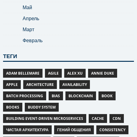
Май
Апрель
Март
Февраль
ТЕГИ
ADAM BELLEMARE
AGILE
ALEX XU
ANNIE DUKE
APPLE
ARCHITECTURE
AVAILABILITY
BATCH PROCESSING
BIAS
BLOCKCHAIN
BOOK
BOOKS
BUDDY SYSTEM
BUILDING EVENT-DRIVEN MICROSERVICES
CACHE
CDN
ЧИСТАЯ АРХИТЕКТУРА
ГЕНИЙ ОБЩЕНИЯ
CONSISTENCY