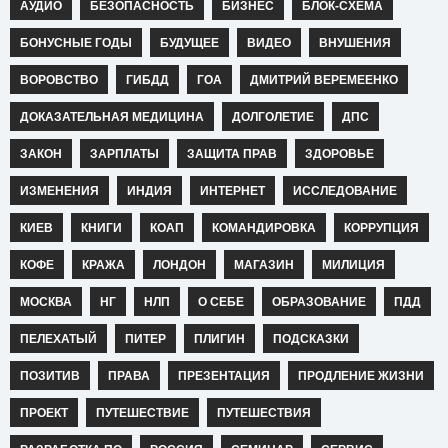
АУДИО
БЕЗОПАСНОСТЬ
БИЗНЕС
БЛОК-СХЕМА
БОНУСНЫЕ ГОДЫ
БУДУЩЕЕ
ВИДЕО
ВНУШЕНИЯ
ВОРОВСТВО
ГИБДД
ГОА
ДМИТРИЙ ВЕРЕМЕЕНКО
ДОКАЗАТЕЛЬНАЯ МЕДИЦИНА
ДОЛГОЛЕТИЕ
ДПС
ЗАКОН
ЗАРПЛАТЫ
ЗАЩИТА ПРАВ
ЗДОРОВЬЕ
ИЗМЕНЕНИЯ
ИНДИЯ
ИНТЕРНЕТ
ИССЛЕДОВАНИЕ
КИЕВ
КНИГИ
КОАП
КОМАНДИРОВКА
КОРРУПЦИЯ
КОФЕ
КРАЖА
ЛОНДОН
МАГАЗИН
МИЛИЦИЯ
МОСКВА
НГ
НЛП
О СЕБЕ
ОБРАЗОВАНИЕ
ПДД
ПЕЛЕХАТЫЙ
ПИТЕР
ПЛИГИН
ПОДСКАЗКИ
ПОЗИТИВ
ПРАВА
ПРЕЗЕНТАЦИЯ
ПРОДЛЕНИЕ ЖИЗНИ
ПРОЕКТ
ПУТЕШЕСТВИЕ
ПУТЕШЕСТВИЯ