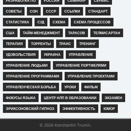
РАЗРАБОТКА ПО
РОССИЯ
СЕМИНАР
СЕРВИС
СОВЕТЫ
СОН
СССР
ССЫЛКИ
СТАНДАРТ
СТАТИСТИКА
СУД
СХЕМА
СХЕМА ПРОЦЕССОВ
США
ТАЙМ-МЕНЕДЖМЕНТ
ТАРАСОВ
ТЕЛМИСАРТАН
ТЕРАПИЯ
ТОРРЕНТЫ
ТРАНС
ТРЕНИНГ
УДОВОЛЬСТВИЯ
УКРАИНА
УПРАВЛЕНИЕ
УПРАВЛЕНИЕ ЛЮДЬМИ
УПРАВЛЕНИЕ ПОРТФЕЛЯМИ
УПРАВЛЕНИЕ ПРОГРАММАМИ
УПРАВЛЕНИЕ ПРОЕКТАМИ
УПРАВЛЕНЧЕСКАЯ БОРЬБА
УРОКИ
ФИЛЬМ
ФОКУСЫ ЯЗЫКА
ЦЕНТР НЛП В ОБРАЗОВАНИИ
ЭКЗАМЕН
ЭРИКСОНОВСКИЙ ГИПНОЗ
ЭФФЕКТИВНОСТЬ
ЮМОР
© 2026 Konstantin Trunin.