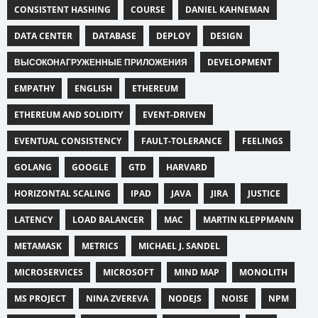
CONSISTENT HASHING
COURSE
DANIEL KAHNEMAN
DATA CENTER
DATABASE
DEPLOY
DESIGN
ВЫСОКОНАГРУЖЕННЫЕ ПРИЛОЖЕНИЯ
DEVELOPMENT
EMPATHY
ENGLISH
ETHEREUM
ETHEREUM AND SOLIDITY
EVENT-DRIVEN
EVENTUAL CONSISTENCY
FAULT-TOLERANCE
FEELINGS
GOLANG
GOOGLE
GTD
HARVARD
HORIZONTAL SCALING
IPAD
JAVA
JIRA
JUSTICE
LATENCY
LOAD BALANCER
MAC
MARTIN KLEPPMANN
METAMASK
METRICS
MICHAEL J. SANDEL
MICROSERVICES
MICROSOFT
MIND MAP
MONOLITH
MS PROJECT
NINA ZVEREVA
NODEJS
NOISE
NPM