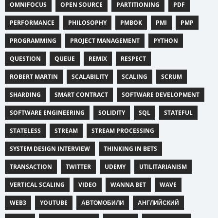
OMNIFOCUS
OPEN SOURCE
PARTITIONING
PDF
PERFORMANCE
PHILOSOPHY
PMBOK
PMI
PMP
PROGRAMMING
PROJECT MANAGEMENT
PYTHON
QUESTION
QUEUE
REMIX
RESPECT
ROBERT MARTIN
SCALABILITY
SCALING
SCRUM
SHARDING
SMART CONTRACT
SOFTWARE DEVELOPMENT
SOFTWARE ENGINEERING
SOLIDITY
SQL
STATEFUL
STATELESS
STREAM
STREAM PROCESSING
SYSTEM DESIGN INTERVIEW
THINKING IN BETS
TRANSACTION
TWITTER
UDEMY
UTILITARIANISM
VERTICAL SCALING
VIDEO
WANNA BET
WAVE
WEB3
YOUTUBE
АВТОМОБИЛИ
АНГЛИЙСКИЙ