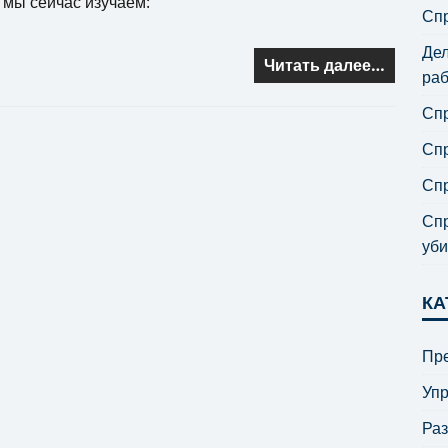
ю мы сейчас изучаем:
Спр
Дел
Читать далее…
раб
Спр
Спр
Спр
Спр
уби
КА
Пре
Уп
Ра