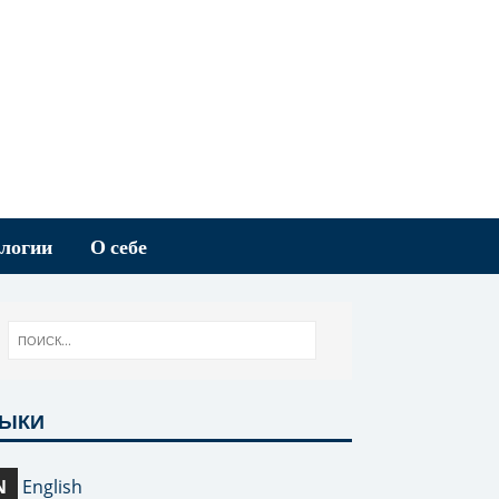
логии
О себе
ЗЫКИ
N
English