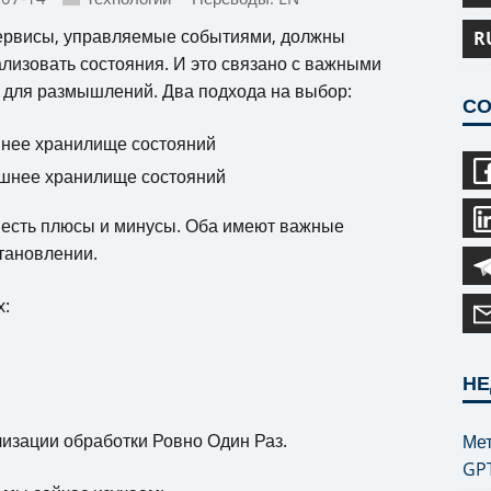
ервисы, управляемые событиями, должны
R
лизовать состояния. И это связано с важными
для размышлений. Два подхода на выбор:
СО
нее хранилище состояний
шнее хранилище состояний
 есть плюсы и минусы. Оба имеют важные
тановлении.
х:
НЕ
лизации обработки Ровно Один Раз.
Мет
GP