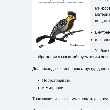
Микрос
материа
вещами 
Внутрен
или вне
У обоих
соображения о масштабируемости и восс
Два подхода к изменению структур данны
Перестраивать
и Миграции
Транзакции и как их эмулировать для реа