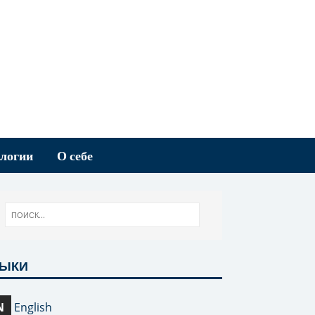
логии
О себе
ЗЫКИ
N
English