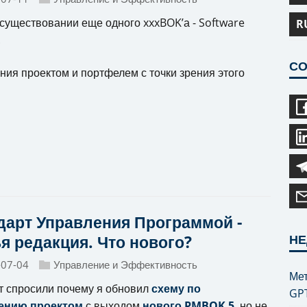
 существовании еще одного xxxBOK’а - Software
R
.
СО
ния проектом и портфелем с точки зрения этого
дарт Управления Программой -
НЕ
я редакция. Что нового?
-07-04
Управление и Эффективность
Мет
т спросили почему я обновил
схему по
GP
ению проектом
с выходом
нового PMBOK
5
, но не