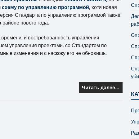
Спр
л
схему по управлению программой
, хотя новая
версия Стандарта по управлению программой также
Дел
 районе нового года.
раб
Спр
ет времени, и востребованность управления
чем управления проектами, со Стандартом по
Спр
ные изменения и с наскоку его не обновишь.
Спр
Спр
уби
Читать далее…
КА
Пре
Уп
Ра