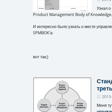
Узнал о
Product Management Body of Knowledge
И интересно было узнать о месте управле
SPMBOK’а:
вот так;)
Стан
треть
2013
Меня ту
управл