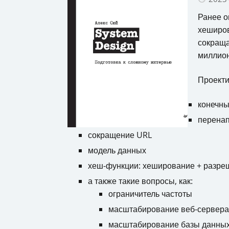
Ранее о
хеширов
сокраща
миллион
Проекти
конечны
перена
сокращение URL
модель данных
хеш-функции: хеширование + разреш
а также такие вопросы, как:
ограничитель частоты
масштабирование веб-сервера
масштабирование базы данны