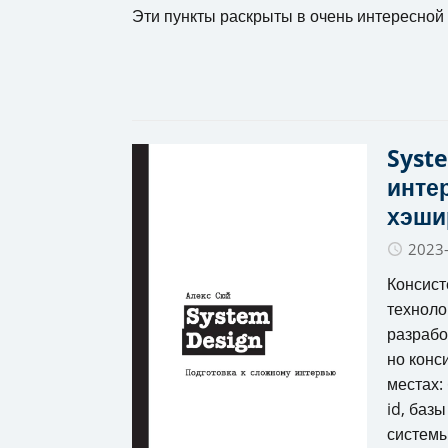
Эти пункты раскрыты в очень интересной 
Syst
интер
хэши
2023
Консист
техноло
разрабо
но конс
местах:
id, баз
системы