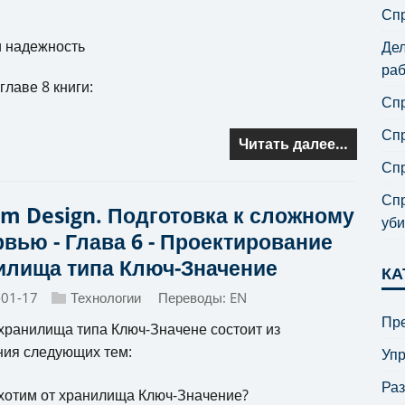
Спр
и надежность
Дел
раб
главе 8 книги:
Спр
Спр
Читать далее…
Спр
Спр
em Design. Подготовка к сложному
уби
рвью - Глава 6 - Проектирование
илища типа Ключ-Значение
КА
-01-17
Технологии
Переводы:
EN
Пре
хранилища типа Ключ-Значене состоит из
ия следующих тем:
Уп
Ра
хотим от хранилища Ключ-Значение?