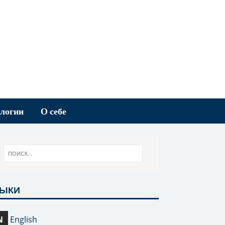
логии
О себе
ЗЫКИ
N
English