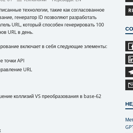
писанные технологии, такие как согласованное
R
ание, генератор ID позволяют разработать
тель URL, который способен генерировать 100
СО
ов URL в день.
рование включает в себя следующие элементы:
е точки API
правление URL
ение коллизий VS преобразования в base-62
НЕ
Мет
GP
х