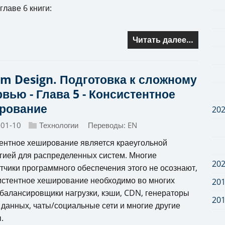
главе 6 книги:
Читать далее…
em Design. Подготовка к сложному
вью - Глава 5 - Консистентное
рование
20
-01-10
Технологии
Переводы:
EN
ентное хеширование является краеугольной
гией для распределенных систем. Многие
20
тчики программного обеспечения этого не осознают,
истентное хеширование необходимо во многих
20
 балансировщики нагрузки, кэши, CDN, генераторы
20
ы данных, чаты/социальные сети и многие другие
.