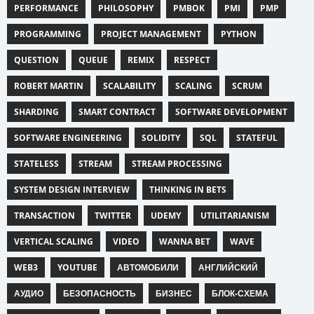
PERFORMANCE
PHILOSOPHY
PMBOK
PMI
PMP
PROGRAMMING
PROJECT MANAGEMENT
PYTHON
QUESTION
QUEUE
REMIX
RESPECT
ROBERT MARTIN
SCALABILITY
SCALING
SCRUM
SHARDING
SMART CONTRACT
SOFTWARE DEVELOPMENT
SOFTWARE ENGINEERING
SOLIDITY
SQL
STATEFUL
STATELESS
STREAM
STREAM PROCESSING
SYSTEM DESIGN INTERVIEW
THINKING IN BETS
TRANSACTION
TWITTER
UDEMY
UTILITARIANISM
VERTICAL SCALING
VIDEO
WANNA BET
WAVE
WEB3
YOUTUBE
АВТОМОБИЛИ
АНГЛИЙСКИЙ
АУДИО
БЕЗОПАСНОСТЬ
БИЗНЕС
БЛОК-СХЕМА