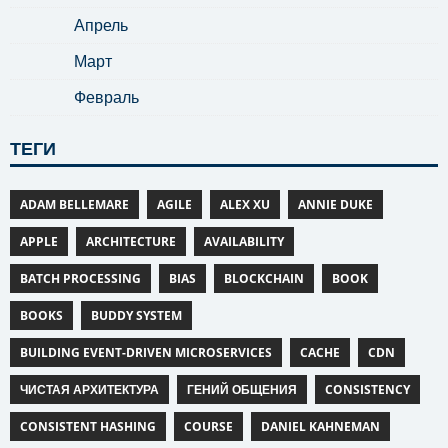
Апрель
Март
Февраль
ТЕГИ
ADAM BELLEMARE
AGILE
ALEX XU
ANNIE DUKE
APPLE
ARCHITECTURE
AVAILABILITY
BATCH PROCESSING
BIAS
BLOCKCHAIN
BOOK
BOOKS
BUDDY SYSTEM
BUILDING EVENT-DRIVEN MICROSERVICES
CACHE
CDN
ЧИСТАЯ АРХИТЕКТУРА
ГЕНИЙ ОБЩЕНИЯ
CONSISTENCY
CONSISTENT HASHING
COURSE
DANIEL KAHNEMAN