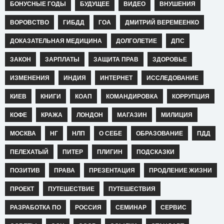
БОНУСНЫЕ ГОДЫ
БУДУЩЕЕ
ВИДЕО
ВНУШЕНИЯ
ВОРОВСТВО
ГИБДД
ГОА
ДМИТРИЙ ВЕРЕМЕЕНКО
ДОКАЗАТЕЛЬНАЯ МЕДИЦИНА
ДОЛГОЛЕТИЕ
ДПС
ЗАКОН
ЗАРПЛАТЫ
ЗАЩИТА ПРАВ
ЗДОРОВЬЕ
ИЗМЕНЕНИЯ
ИНДИЯ
ИНТЕРНЕТ
ИССЛЕДОВАНИЕ
КИЕВ
КНИГИ
КОАП
КОМАНДИРОВКА
КОРРУПЦИЯ
КОФЕ
КРАЖА
ЛОНДОН
МАГАЗИН
МИЛИЦИЯ
МОСКВА
НГ
НЛП
О СЕБЕ
ОБРАЗОВАНИЕ
ПДД
ПЕЛЕХАТЫЙ
ПИТЕР
ПЛИГИН
ПОДСКАЗКИ
ПОЗИТИВ
ПРАВА
ПРЕЗЕНТАЦИЯ
ПРОДЛЕНИЕ ЖИЗНИ
ПРОЕКТ
ПУТЕШЕСТВИЕ
ПУТЕШЕСТВИЯ
РАЗРАБОТКА ПО
РОССИЯ
СЕМИНАР
СЕРВИС