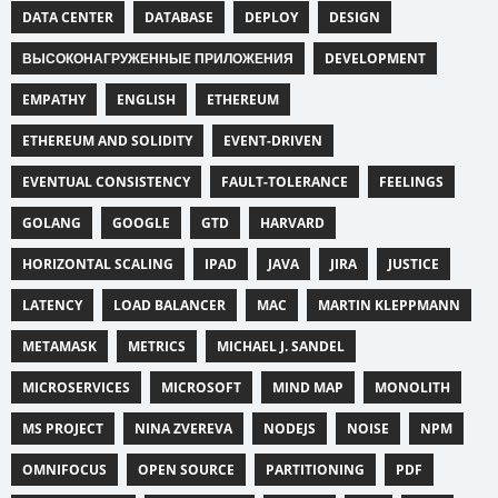
DATA CENTER
DATABASE
DEPLOY
DESIGN
ВЫСОКОНАГРУЖЕННЫЕ ПРИЛОЖЕНИЯ
DEVELOPMENT
EMPATHY
ENGLISH
ETHEREUM
ETHEREUM AND SOLIDITY
EVENT-DRIVEN
EVENTUAL CONSISTENCY
FAULT-TOLERANCE
FEELINGS
GOLANG
GOOGLE
GTD
HARVARD
HORIZONTAL SCALING
IPAD
JAVA
JIRA
JUSTICE
LATENCY
LOAD BALANCER
MAC
MARTIN KLEPPMANN
METAMASK
METRICS
MICHAEL J. SANDEL
MICROSERVICES
MICROSOFT
MIND MAP
MONOLITH
MS PROJECT
NINA ZVEREVA
NODEJS
NOISE
NPM
OMNIFOCUS
OPEN SOURCE
PARTITIONING
PDF