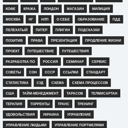
КОФЕ
КРАЖА
ЛОНДОН
МАГАЗИН
МИЛИЦИЯ
МОСКВА
НГ
НЛП
О СЕБЕ
ОБРАЗОВАНИЕ
ПДД
ПЕЛЕХАТЫЙ
ПИТЕР
ПЛИГИН
ПОДСКАЗКИ
ПОЗИТИВ
ПРАВА
ПРЕЗЕНТАЦИЯ
ПРОДЛЕНИЕ ЖИЗНИ
ПРОЕКТ
ПУТЕШЕСТВИЕ
ПУТЕШЕСТВИЯ
РАЗРАБОТКА ПО
РОССИЯ
СЕМИНАР
СЕРВИС
СОВЕТЫ
СОН
СССР
ССЫЛКИ
СТАНДАРТ
СТАТИСТИКА
СУД
СХЕМА
СХЕМА ПРОЦЕССОВ
США
ТАЙМ-МЕНЕДЖМЕНТ
ТАРАСОВ
ТЕЛМИСАРТАН
ТЕРАПИЯ
ТОРРЕНТЫ
ТРАНС
ТРЕНИНГ
УДОВОЛЬСТВИЯ
УКРАИНА
УПРАВЛЕНИЕ
УПРАВЛЕНИЕ ЛЮДЬМИ
УПРАВЛЕНИЕ ПОРТФЕЛЯМИ