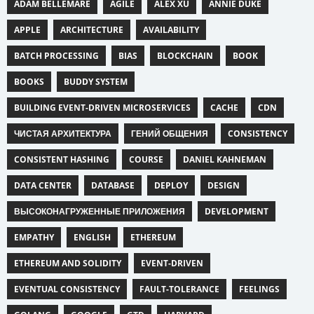
ADAM BELLEMARE
AGILE
ALEX XU
ANNIE DUKE
APPLE
ARCHITECTURE
AVAILABILITY
BATCH PROCESSING
BIAS
BLOCKCHAIN
BOOK
BOOKS
BUDDY SYSTEM
BUILDING EVENT-DRIVEN MICROSERVICES
CACHE
CDN
ЧИСТАЯ АРХИТЕКТУРА
ГЕНИЙ ОБЩЕНИЯ
CONSISTENCY
CONSISTENT HASHING
COURSE
DANIEL KAHNEMAN
DATA CENTER
DATABASE
DEPLOY
DESIGN
ВЫСОКОНАГРУЖЕННЫЕ ПРИЛОЖЕНИЯ
DEVELOPMENT
EMPATHY
ENGLISH
ETHEREUM
ETHEREUM AND SOLIDITY
EVENT-DRIVEN
EVENTUAL CONSISTENCY
FAULT-TOLERANCE
FEELINGS