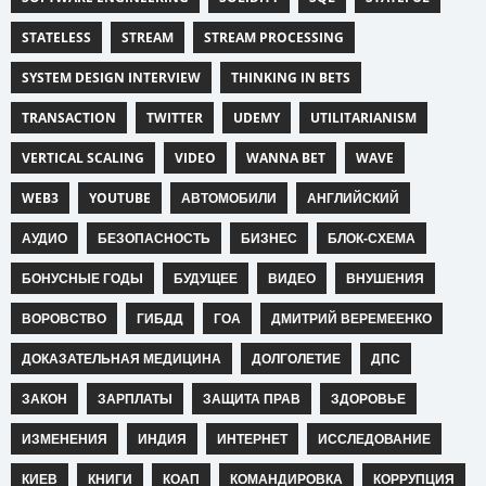
STATELESS
STREAM
STREAM PROCESSING
SYSTEM DESIGN INTERVIEW
THINKING IN BETS
TRANSACTION
TWITTER
UDEMY
UTILITARIANISM
VERTICAL SCALING
VIDEO
WANNA BET
WAVE
WEB3
YOUTUBE
АВТОМОБИЛИ
АНГЛИЙСКИЙ
АУДИО
БЕЗОПАСНОСТЬ
БИЗНЕС
БЛОК-СХЕМА
БОНУСНЫЕ ГОДЫ
БУДУЩЕЕ
ВИДЕО
ВНУШЕНИЯ
ВОРОВСТВО
ГИБДД
ГОА
ДМИТРИЙ ВЕРЕМЕЕНКО
ДОКАЗАТЕЛЬНАЯ МЕДИЦИНА
ДОЛГОЛЕТИЕ
ДПС
ЗАКОН
ЗАРПЛАТЫ
ЗАЩИТА ПРАВ
ЗДОРОВЬЕ
ИЗМЕНЕНИЯ
ИНДИЯ
ИНТЕРНЕТ
ИССЛЕДОВАНИЕ
КИЕВ
КНИГИ
КОАП
КОМАНДИРОВКА
КОРРУПЦИЯ