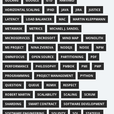
GOLANG
GOOGLE
GTD
HARVARD
HORIZONTAL SCALING
IPAD
JAVA
JIRA
JUSTICE
LATENCY
LOAD BALANCER
MAC
MARTIN KLEPPMANN
METAMASK
METRICS
MICHAEL J. SANDEL
MICROSERVICES
MICROSOFT
MIND MAP
MONOLITH
MS PROJECT
NINA ZVEREVA
NODEJS
NOISE
NPM
OMNIFOCUS
OPEN SOURCE
PARTITIONING
PDF
PERFORMANCE
PHILOSOPHY
PMBOK
PMI
PMP
PROGRAMMING
PROJECT MANAGEMENT
PYTHON
QUESTION
QUEUE
REMIX
RESPECT
ROBERT MARTIN
SCALABILITY
SCALING
SCRUM
SHARDING
SMART CONTRACT
SOFTWARE DEVELOPMENT
SOFTWARE ENGINEERING
SOLIDITY
SQL
STATEFUL