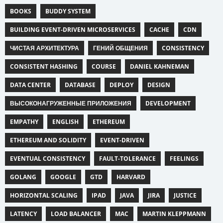
BOOKS
BUDDY SYSTEM
BUILDING EVENT-DRIVEN MICROSERVICES
CACHE
CDN
ЧИСТАЯ АРХИТЕКТУРА
ГЕНИЙ ОБЩЕНИЯ
CONSISTENCY
CONSISTENT HASHING
COURSE
DANIEL KAHNEMAN
DATA CENTER
DATABASE
DEPLOY
DESIGN
ВЫСОКОНАГРУЖЕННЫЕ ПРИЛОЖЕНИЯ
DEVELOPMENT
EMPATHY
ENGLISH
ETHEREUM
ETHEREUM AND SOLIDITY
EVENT-DRIVEN
EVENTUAL CONSISTENCY
FAULT-TOLERANCE
FEELINGS
GOLANG
GOOGLE
GTD
HARVARD
HORIZONTAL SCALING
IPAD
JAVA
JIRA
JUSTICE
LATENCY
LOAD BALANCER
MAC
MARTIN KLEPPMANN