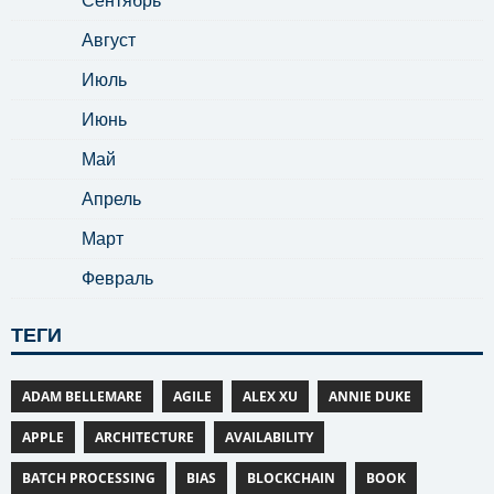
Август
Июль
Июнь
Май
Апрель
Март
Февраль
ТЕГИ
ADAM BELLEMARE
AGILE
ALEX XU
ANNIE DUKE
APPLE
ARCHITECTURE
AVAILABILITY
BATCH PROCESSING
BIAS
BLOCKCHAIN
BOOK