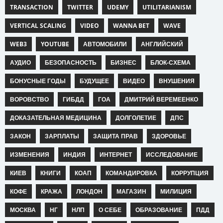
TRANSACTION
TWITTER
UDEMY
UTILITARIANISM
VERTICAL SCALING
VIDEO
WANNA BET
WAVE
WEB3
YOUTUBE
АВТОМОБИЛИ
АНГЛИЙСКИЙ
АУДИО
БЕЗОПАСНОСТЬ
БИЗНЕС
БЛОК-СХЕМА
БОНУСНЫЕ ГОДЫ
БУДУЩЕЕ
ВИДЕО
ВНУШЕНИЯ
ВОРОВСТВО
ГИБДД
ГОА
ДМИТРИЙ ВЕРЕМЕЕНКО
ДОКАЗАТЕЛЬНАЯ МЕДИЦИНА
ДОЛГОЛЕТИЕ
ДПС
ЗАКОН
ЗАРПЛАТЫ
ЗАЩИТА ПРАВ
ЗДОРОВЬЕ
ИЗМЕНЕНИЯ
ИНДИЯ
ИНТЕРНЕТ
ИССЛЕДОВАНИЕ
КИЕВ
КНИГИ
КОАП
КОМАНДИРОВКА
КОРРУПЦИЯ
КОФЕ
КРАЖА
ЛОНДОН
МАГАЗИН
МИЛИЦИЯ
МОСКВА
НГ
НЛП
О СЕБЕ
ОБРАЗОВАНИЕ
ПДД