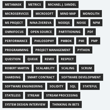
METAMASK
METRICS
MICHAEL J. SANDEL
MICROSERVICES
MICROSOFT
MIND MAP
MONOLITH
MS PROJECT
NINA ZVEREVA
NODEJS
NOISE
NPM
OMNIFOCUS
OPEN SOURCE
PARTITIONING
PDF
PERFORMANCE
PHILOSOPHY
PMBOK
PMI
PMP
PROGRAMMING
PROJECT MANAGEMENT
PYTHON
QUESTION
QUEUE
REMIX
RESPECT
ROBERT MARTIN
SCALABILITY
SCALING
SCRUM
SHARDING
SMART CONTRACT
SOFTWARE DEVELOPMENT
SOFTWARE ENGINEERING
SOLIDITY
SQL
STATEFUL
STATELESS
STREAM
STREAM PROCESSING
SYSTEM DESIGN INTERVIEW
THINKING IN BETS