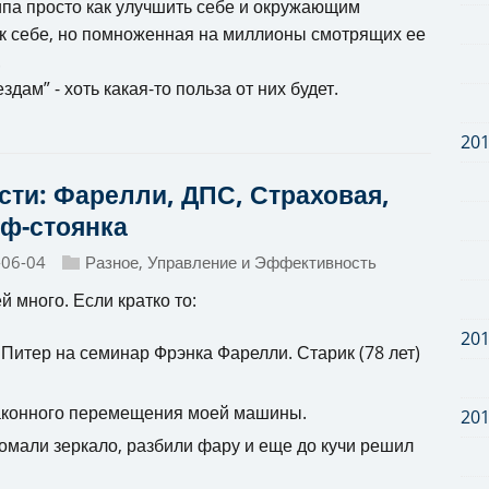
ипа просто как улучшить себе и окружающим
ак себе, но помноженная на миллионы смотрящих ее
.
дам” - хоть какая-то польза от них будет.
20
сти: Фарелли, ДПС, Страховая,
ф-стоянка
-06-04
Разное
,
Управление и Эффективность
й много. Если кратко то:
20
 Питер на семинар Фрэнка Фарелли. Старик (78 лет)
законного перемещения моей машины.
20
ломали зеркало, разбили фару и еще до кучи решил