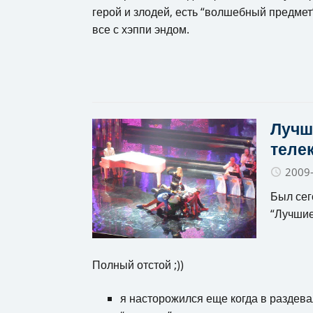
герой и злодей, есть “волшебный предмет
все с хэппи эндом.
Лучш
теле
2009
Был сег
“Лучшие
Полный отстой ;))
я насторожился еще когда в раздева