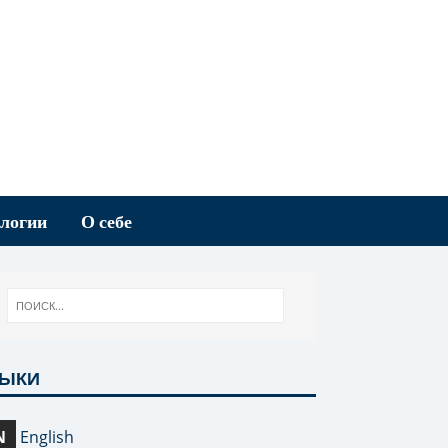
логии
О себе
ЗЫКИ
N
English