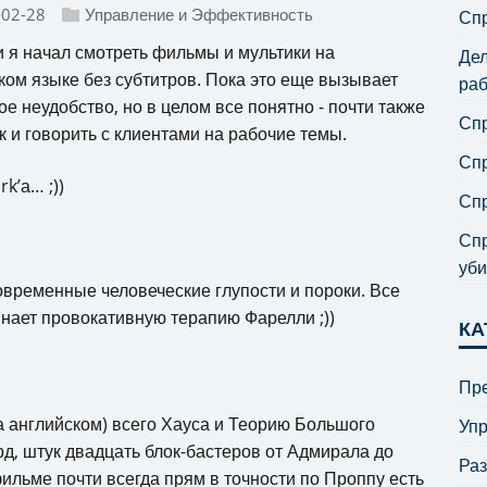
-02-28
Управление и Эффективность
Спр
и я начал смотреть фильмы и мультики на
Дел
ком языке без субтитров. Пока это еще вызывает
раб
ое неудобство, но в целом все понятно - почти также
Спр
ак и говорить с клиентами на рабочие темы.
Спр
k’а… ;))
Спр
Спр
уби
овременные человеческие глупости и пороки. Все
инает провокативную терапию Фарелли ;))
КА
Пре
а английском) всего Хауса и Теорию Большого
Уп
д, штук двадцать блок-бастеров от Адмирала до
Ра
льме почти всегда прям в точности по Проппу есть