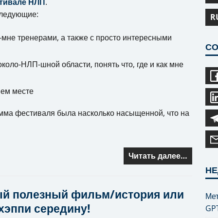
тивале НЛП
.
следующие:
R
-мне тренерами, а также с просто интересными
СО
коло-НЛП-шной области, понять что, где и как мне
шем месте
рамма фестиваля была насколько насыщенной, что на
Читать далее…
НЕ
й полезный фильм/история или
Мет
 хэппи середину!
GP