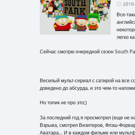
2010
Все-так
английс
некотор
легко к
Сейчас смотрю очередной сезон South Par
Веселый мульт-сериал с сатирой на все с
доведено до абсурда, и это чем-то напом
Но топик не про это;)
За последний год я просмотрел (еще не н
Взрыва, смотрел Визитеров, Флэш-Форвар
Аватара… И в каждом фильме или мультфи