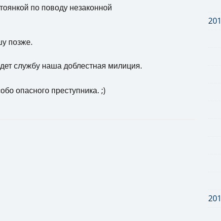
тоянкой по поводу незаконной
20
шу позже.
едет службу наша доблестная милиция.
бо опасного преступника. ;)
20