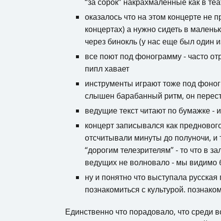
“за сорок” накрахмаленные как в теа
оказалось что на этом концерте не п
концертах) а нужно сидеть в малень
через бинокль (у нас еще был один 
все поют под фонограмму - часто от
пипл хавает
инструменты играют тоже под фоног
слышен барабанный ритм, он переста
ведущие текст читают по бумажке - 
концерт записывался как преднового
отсчитывали минуты до полуночи, и
“дорогим телезрителям” - то что в 
ведущих не волновало - мы видимо
ну и понятно что выступала русская по
познакомиться с культурой. познаком
Единственно что порадовало, что среди в