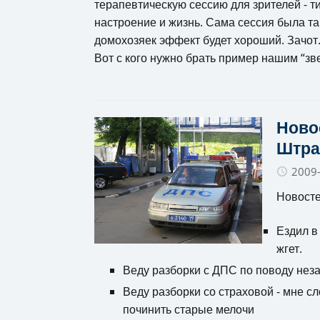
терапевтическую сессию для зрителей - т
настроение и жизнь. Сама сессия была т
домохозяек эффект будет хороший. Зачот
Вот с кого нужно брать пример нашим “звез
Ново
Штра
2009
Новосте
Ездил в
жгет.
Веду разборки с ДПС по поводу не
Веду разборки со страховой - мне с
починить старые мелочи