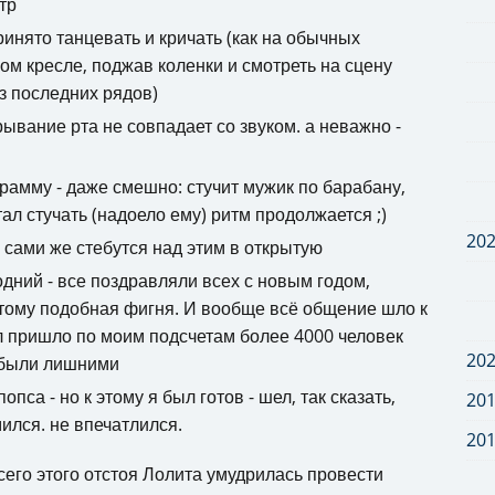
тр
ринято танцевать и кричать (как на обычных
ком кресле, поджав коленки и смотреть на сцену
из последних рядов)
рывание рта не совпадает со звуком. а неважно -
рамму - даже смешно: стучит мужик по барабану,
л стучать (надоело ему) ритм продолжается ;)
20
и сами же стебутся над этим в открытую
дний - все поздравляли всех с новым годом,
 тому подобная фигня. И вообще всё общение шло к
зал пришло по моим подсчетам более 4000 человек
20
 были лишними
пса - но к этому я был готов - шел, так сказать,
20
ился. не впечатлился.
20
сего этого отстоя Лолита умудрилась провести