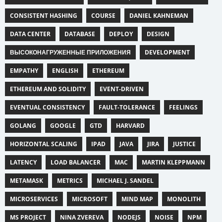
CONSISTENT HASHING
COURSE
DANIEL KAHNEMAN
DATA CENTER
DATABASE
DEPLOY
DESIGN
ВЫСОКОНАГРУЖЕННЫЕ ПРИЛОЖЕНИЯ
DEVELOPMENT
EMPATHY
ENGLISH
ETHEREUM
ETHEREUM AND SOLIDITY
EVENT-DRIVEN
EVENTUAL CONSISTENCY
FAULT-TOLERANCE
FEELINGS
GOLANG
GOOGLE
GTD
HARVARD
HORIZONTAL SCALING
IPAD
JAVA
JIRA
JUSTICE
LATENCY
LOAD BALANCER
MAC
MARTIN KLEPPMANN
METAMASK
METRICS
MICHAEL J. SANDEL
MICROSERVICES
MICROSOFT
MIND MAP
MONOLITH
MS PROJECT
NINA ZVEREVA
NODEJS
NOISE
NPM