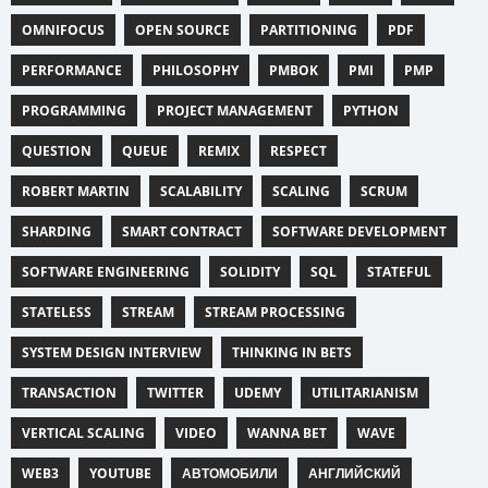
OMNIFOCUS
OPEN SOURCE
PARTITIONING
PDF
PERFORMANCE
PHILOSOPHY
PMBOK
PMI
PMP
PROGRAMMING
PROJECT MANAGEMENT
PYTHON
QUESTION
QUEUE
REMIX
RESPECT
ROBERT MARTIN
SCALABILITY
SCALING
SCRUM
SHARDING
SMART CONTRACT
SOFTWARE DEVELOPMENT
SOFTWARE ENGINEERING
SOLIDITY
SQL
STATEFUL
STATELESS
STREAM
STREAM PROCESSING
SYSTEM DESIGN INTERVIEW
THINKING IN BETS
TRANSACTION
TWITTER
UDEMY
UTILITARIANISM
VERTICAL SCALING
VIDEO
WANNA BET
WAVE
WEB3
YOUTUBE
АВТОМОБИЛИ
АНГЛИЙСКИЙ