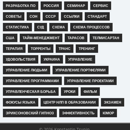
РАЗРАБОТКА ПО
РОССИЯ
СЕМИНАР
СЕРВИС
СОВЕТЫ
СОН
СССР
ССЫЛКИ
СТАНДАРТ
СТАТИСТИКА
СУД
СХЕМА
СХЕМА ПРОЦЕССОВ
США
ТАЙМ-МЕНЕДЖМЕНТ
ТАРАСОВ
ТЕЛМИСАРТАН
ТЕРАПИЯ
ТОРРЕНТЫ
ТРАНС
ТРЕНИНГ
УДОВОЛЬСТВИЯ
УКРАИНА
УПРАВЛЕНИЕ
УПРАВЛЕНИЕ ЛЮДЬМИ
УПРАВЛЕНИЕ ПОРТФЕЛЯМИ
УПРАВЛЕНИЕ ПРОГРАММАМИ
УПРАВЛЕНИЕ ПРОЕКТАМИ
УПРАВЛЕНЧЕСКАЯ БОРЬБА
УРОКИ
ФИЛЬМ
ФОКУСЫ ЯЗЫКА
ЦЕНТР НЛП В ОБРАЗОВАНИИ
ЭКЗАМЕН
ЭРИКСОНОВСКИЙ ГИПНОЗ
ЭФФЕКТИВНОСТЬ
ЮМОР
© 2026 Konstantin Trunin.