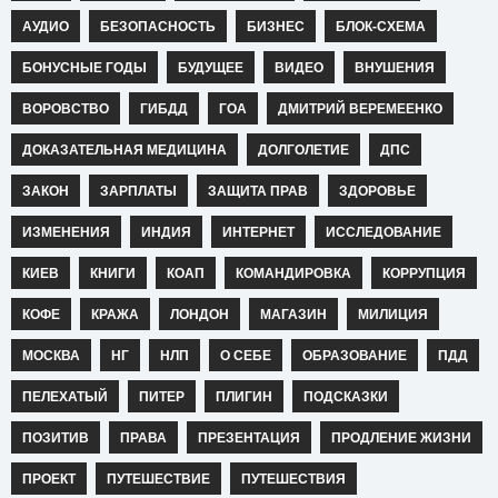
АУДИО
БЕЗОПАСНОСТЬ
БИЗНЕС
БЛОК-СХЕМА
БОНУСНЫЕ ГОДЫ
БУДУЩЕЕ
ВИДЕО
ВНУШЕНИЯ
ВОРОВСТВО
ГИБДД
ГОА
ДМИТРИЙ ВЕРЕМЕЕНКО
ДОКАЗАТЕЛЬНАЯ МЕДИЦИНА
ДОЛГОЛЕТИЕ
ДПС
ЗАКОН
ЗАРПЛАТЫ
ЗАЩИТА ПРАВ
ЗДОРОВЬЕ
ИЗМЕНЕНИЯ
ИНДИЯ
ИНТЕРНЕТ
ИССЛЕДОВАНИЕ
КИЕВ
КНИГИ
КОАП
КОМАНДИРОВКА
КОРРУПЦИЯ
КОФЕ
КРАЖА
ЛОНДОН
МАГАЗИН
МИЛИЦИЯ
МОСКВА
НГ
НЛП
О СЕБЕ
ОБРАЗОВАНИЕ
ПДД
ПЕЛЕХАТЫЙ
ПИТЕР
ПЛИГИН
ПОДСКАЗКИ
ПОЗИТИВ
ПРАВА
ПРЕЗЕНТАЦИЯ
ПРОДЛЕНИЕ ЖИЗНИ
ПРОЕКТ
ПУТЕШЕСТВИЕ
ПУТЕШЕСТВИЯ