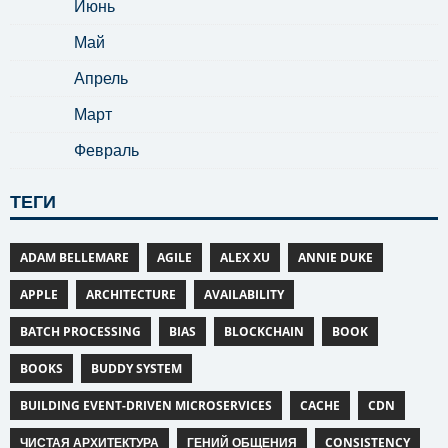
Июнь
Май
Апрель
Март
Февраль
ТЕГИ
ADAM BELLEMARE
AGILE
ALEX XU
ANNIE DUKE
APPLE
ARCHITECTURE
AVAILABILITY
BATCH PROCESSING
BIAS
BLOCKCHAIN
BOOK
BOOKS
BUDDY SYSTEM
BUILDING EVENT-DRIVEN MICROSERVICES
CACHE
CDN
ЧИСТАЯ АРХИТЕКТУРА
ГЕНИЙ ОБЩЕНИЯ
CONSISTENCY