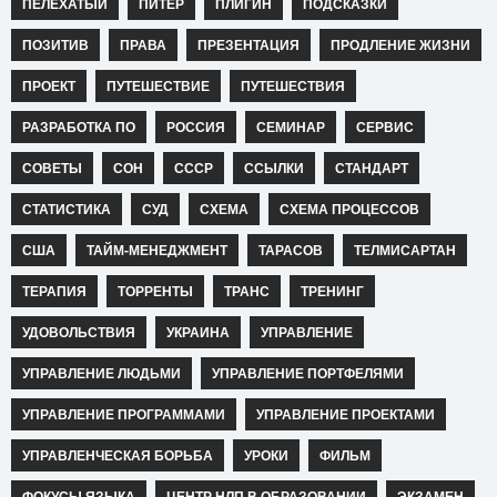
ПЕЛЕХАТЫЙ
ПИТЕР
ПЛИГИН
ПОДСКАЗКИ
ПОЗИТИВ
ПРАВА
ПРЕЗЕНТАЦИЯ
ПРОДЛЕНИЕ ЖИЗНИ
ПРОЕКТ
ПУТЕШЕСТВИЕ
ПУТЕШЕСТВИЯ
РАЗРАБОТКА ПО
РОССИЯ
СЕМИНАР
СЕРВИС
СОВЕТЫ
СОН
СССР
ССЫЛКИ
СТАНДАРТ
СТАТИСТИКА
СУД
СХЕМА
СХЕМА ПРОЦЕССОВ
США
ТАЙМ-МЕНЕДЖМЕНТ
ТАРАСОВ
ТЕЛМИСАРТАН
ТЕРАПИЯ
ТОРРЕНТЫ
ТРАНС
ТРЕНИНГ
УДОВОЛЬСТВИЯ
УКРАИНА
УПРАВЛЕНИЕ
УПРАВЛЕНИЕ ЛЮДЬМИ
УПРАВЛЕНИЕ ПОРТФЕЛЯМИ
УПРАВЛЕНИЕ ПРОГРАММАМИ
УПРАВЛЕНИЕ ПРОЕКТАМИ
УПРАВЛЕНЧЕСКАЯ БОРЬБА
УРОКИ
ФИЛЬМ
ФОКУСЫ ЯЗЫКА
ЦЕНТР НЛП В ОБРАЗОВАНИИ
ЭКЗАМЕН