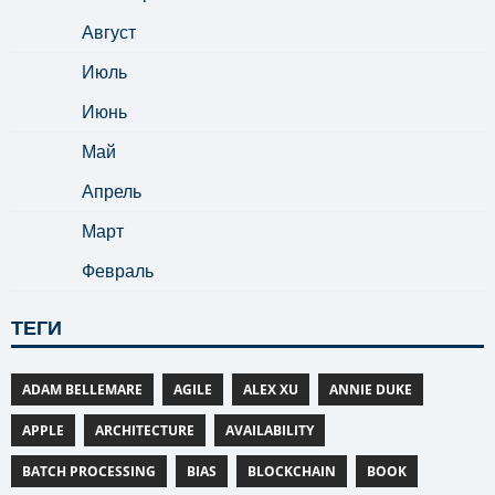
Август
Июль
Июнь
Май
Апрель
Март
Февраль
ТЕГИ
ADAM BELLEMARE
AGILE
ALEX XU
ANNIE DUKE
APPLE
ARCHITECTURE
AVAILABILITY
BATCH PROCESSING
BIAS
BLOCKCHAIN
BOOK