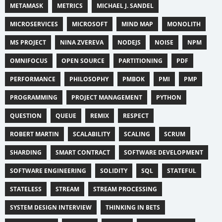
METAMASK
METRICS
MICHAEL J. SANDEL
MICROSERVICES
MICROSOFT
MIND MAP
MONOLITH
MS PROJECT
NINA ZVEREVA
NODEJS
NOISE
NPM
OMNIFOCUS
OPEN SOURCE
PARTITIONING
PDF
PERFORMANCE
PHILOSOPHY
PMBOK
PMI
PMP
PROGRAMMING
PROJECT MANAGEMENT
PYTHON
QUESTION
QUEUE
REMIX
RESPECT
ROBERT MARTIN
SCALABILITY
SCALING
SCRUM
SHARDING
SMART CONTRACT
SOFTWARE DEVELOPMENT
SOFTWARE ENGINEERING
SOLIDITY
SQL
STATEFUL
STATELESS
STREAM
STREAM PROCESSING
SYSTEM DESIGN INTERVIEW
THINKING IN BETS