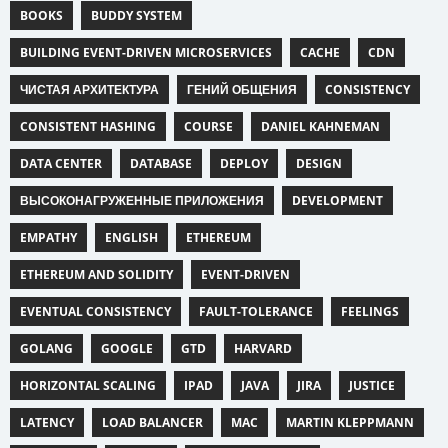
BOOKS
BUDDY SYSTEM
BUILDING EVENT-DRIVEN MICROSERVICES
CACHE
CDN
ЧИСТАЯ АРХИТЕКТУРА
ГЕНИЙ ОБЩЕНИЯ
CONSISTENCY
CONSISTENT HASHING
COURSE
DANIEL KAHNEMAN
DATA CENTER
DATABASE
DEPLOY
DESIGN
ВЫСОКОНАГРУЖЕННЫЕ ПРИЛОЖЕНИЯ
DEVELOPMENT
EMPATHY
ENGLISH
ETHEREUM
ETHEREUM AND SOLIDITY
EVENT-DRIVEN
EVENTUAL CONSISTENCY
FAULT-TOLERANCE
FEELINGS
GOLANG
GOOGLE
GTD
HARVARD
HORIZONTAL SCALING
IPAD
JAVA
JIRA
JUSTICE
LATENCY
LOAD BALANCER
MAC
MARTIN KLEPPMANN