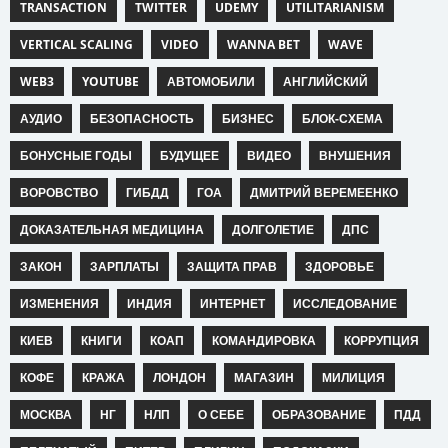
TRANSACTION
TWITTER
UDEMY
UTILITARIANISM
VERTICAL SCALING
VIDEO
WANNA BET
WAVE
WEB3
YOUTUBE
АВТОМОБИЛИ
АНГЛИЙСКИЙ
АУДИО
БЕЗОПАСНОСТЬ
БИЗНЕС
БЛОК-СХЕМА
БОНУСНЫЕ ГОДЫ
БУДУЩЕЕ
ВИДЕО
ВНУШЕНИЯ
ВОРОВСТВО
ГИБДД
ГОА
ДМИТРИЙ ВЕРЕМЕЕНКО
ДОКАЗАТЕЛЬНАЯ МЕДИЦИНА
ДОЛГОЛЕТИЕ
ДПС
ЗАКОН
ЗАРПЛАТЫ
ЗАЩИТА ПРАВ
ЗДОРОВЬЕ
ИЗМЕНЕНИЯ
ИНДИЯ
ИНТЕРНЕТ
ИССЛЕДОВАНИЕ
КИЕВ
КНИГИ
КОАП
КОМАНДИРОВКА
КОРРУПЦИЯ
КОФЕ
КРАЖА
ЛОНДОН
МАГАЗИН
МИЛИЦИЯ
МОСКВА
НГ
НЛП
О СЕБЕ
ОБРАЗОВАНИЕ
ПДД