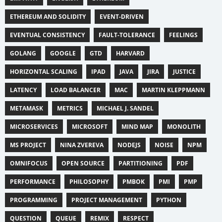
ETHEREUM AND SOLIDITY
EVENT-DRIVEN
EVENTUAL CONSISTENCY
FAULT-TOLERANCE
FEELINGS
GOLANG
GOOGLE
GTD
HARVARD
HORIZONTAL SCALING
IPAD
JAVA
JIRA
JUSTICE
LATENCY
LOAD BALANCER
MAC
MARTIN KLEPPMANN
METAMASK
METRICS
MICHAEL J. SANDEL
MICROSERVICES
MICROSOFT
MIND MAP
MONOLITH
MS PROJECT
NINA ZVEREVA
NODEJS
NOISE
NPM
OMNIFOCUS
OPEN SOURCE
PARTITIONING
PDF
PERFORMANCE
PHILOSOPHY
PMBOK
PMI
PMP
PROGRAMMING
PROJECT MANAGEMENT
PYTHON
QUESTION
QUEUE
REMIX
RESPECT