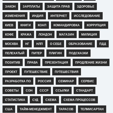
ЗАКОН
ЗАРПЛАТЫ
ЗАЩИТА ПРАВ
ЗДОРОВЬЕ
ИЗМЕНЕНИЯ
ИНДИЯ
ИНТЕРНЕТ
ИССЛЕДОВАНИЕ
КИЕВ
КНИГИ
КОАП
КОМАНДИРОВКА
КОРРУПЦИЯ
КОФЕ
КРАЖА
ЛОНДОН
МАГАЗИН
МИЛИЦИЯ
МОСКВА
НГ
НЛП
О СЕБЕ
ОБРАЗОВАНИЕ
ПДД
ПЕЛЕХАТЫЙ
ПИТЕР
ПЛИГИН
ПОДСКАЗКИ
ПОЗИТИВ
ПРАВА
ПРЕЗЕНТАЦИЯ
ПРОДЛЕНИЕ ЖИЗНИ
ПРОЕКТ
ПУТЕШЕСТВИЕ
ПУТЕШЕСТВИЯ
РАЗРАБОТКА ПО
РОССИЯ
СЕМИНАР
СЕРВИС
СОВЕТЫ
СОН
СССР
ССЫЛКИ
СТАНДАРТ
СТАТИСТИКА
СУД
СХЕМА
СХЕМА ПРОЦЕССОВ
США
ТАЙМ-МЕНЕДЖМЕНТ
ТАРАСОВ
ТЕЛМИСАРТАН