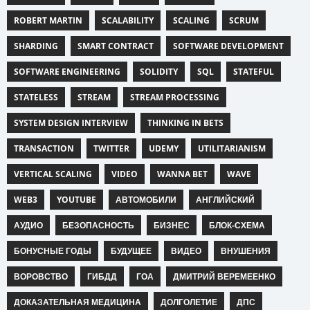
ROBERT MARTIN
SCALABILITY
SCALING
SCRUM
SHARDING
SMART CONTRACT
SOFTWARE DEVELOPMENT
SOFTWARE ENGINEERING
SOLIDITY
SQL
STATEFUL
STATELESS
STREAM
STREAM PROCESSING
SYSTEM DESIGN INTERVIEW
THINKING IN BETS
TRANSACTION
TWITTER
UDEMY
UTILITARIANISM
VERTICAL SCALING
VIDEO
WANNA BET
WAVE
WEB3
YOUTUBE
АВТОМОБИЛИ
АНГЛИЙСКИЙ
АУДИО
БЕЗОПАСНОСТЬ
БИЗНЕС
БЛОК-СХЕМА
БОНУСНЫЕ ГОДЫ
БУДУЩЕЕ
ВИДЕО
ВНУШЕНИЯ
ВОРОВСТВО
ГИБДД
ГОА
ДМИТРИЙ ВЕРЕМЕЕНКО
ДОКАЗАТЕЛЬНАЯ МЕДИЦИНА
ДОЛГОЛЕТИЕ
ДПС