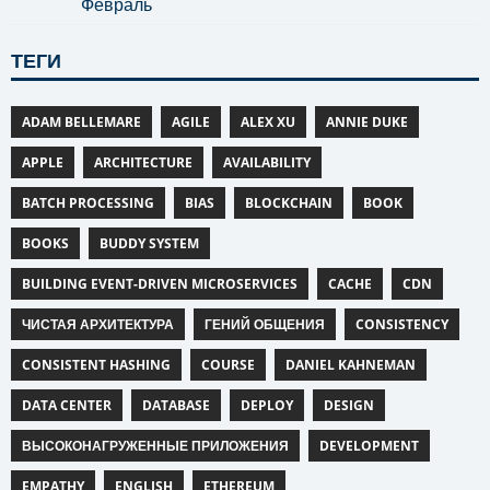
Февраль
ТЕГИ
ADAM BELLEMARE
AGILE
ALEX XU
ANNIE DUKE
APPLE
ARCHITECTURE
AVAILABILITY
BATCH PROCESSING
BIAS
BLOCKCHAIN
BOOK
BOOKS
BUDDY SYSTEM
BUILDING EVENT-DRIVEN MICROSERVICES
CACHE
CDN
ЧИСТАЯ АРХИТЕКТУРА
ГЕНИЙ ОБЩЕНИЯ
CONSISTENCY
CONSISTENT HASHING
COURSE
DANIEL KAHNEMAN
DATA CENTER
DATABASE
DEPLOY
DESIGN
ВЫСОКОНАГРУЖЕННЫЕ ПРИЛОЖЕНИЯ
DEVELOPMENT
EMPATHY
ENGLISH
ETHEREUM