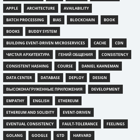
APPLE
ARCHITECTURE
AVAILABILITY
BATCH PROCESSING
BIAS
BLOCKCHAIN
BOOK
BOOKS
BUDDY SYSTEM
BUILDING EVENT-DRIVEN MICROSERVICES
CACHE
CDN
ЧИСТАЯ АРХИТЕКТУРА
ГЕНИЙ ОБЩЕНИЯ
CONSISTENCY
CONSISTENT HASHING
COURSE
DANIEL KAHNEMAN
DATA CENTER
DATABASE
DEPLOY
DESIGN
ВЫСОКОНАГРУЖЕННЫЕ ПРИЛОЖЕНИЯ
DEVELOPMENT
EMPATHY
ENGLISH
ETHEREUM
ETHEREUM AND SOLIDITY
EVENT-DRIVEN
EVENTUAL CONSISTENCY
FAULT-TOLERANCE
FEELINGS
GOLANG
GOOGLE
GTD
HARVARD