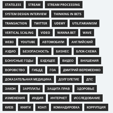
STATELESS
STREAM
STREAM PROCESSING
SYSTEM DESIGN INTERVIEW
THINKING IN BETS
TRANSACTION
TWITTER
UDEMY
UTILITARIANISM
VERTICAL SCALING
VIDEO
WANNA BET
WAVE
WEB3
YOUTUBE
АВТОМОБИЛИ
АНГЛИЙСКИЙ
АУДИО
БЕЗОПАСНОСТЬ
БИЗНЕС
БЛОК-СХЕМА
БОНУСНЫЕ ГОДЫ
БУДУЩЕЕ
ВИДЕО
ВНУШЕНИЯ
ВОРОВСТВО
ГИБДД
ГОА
ДМИТРИЙ ВЕРЕМЕЕНКО
ДОКАЗАТЕЛЬНАЯ МЕДИЦИНА
ДОЛГОЛЕТИЕ
ДПС
ЗАКОН
ЗАРПЛАТЫ
ЗАЩИТА ПРАВ
ЗДОРОВЬЕ
ИЗМЕНЕНИЯ
ИНДИЯ
ИНТЕРНЕТ
ИССЛЕДОВАНИЕ
КИЕВ
КНИГИ
КОАП
КОМАНДИРОВКА
КОРРУПЦИЯ