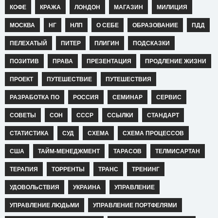
КОФЕ
КРАЖА
ЛОНДОН
МАГАЗИН
МИЛИЦИЯ
МОСКВА
НГ
НЛП
О СЕБЕ
ОБРАЗОВАНИЕ
ПДД
ПЕЛЕХАТЫЙ
ПИТЕР
ПЛИГИН
ПОДСКАЗКИ
ПОЗИТИВ
ПРАВА
ПРЕЗЕНТАЦИЯ
ПРОДЛЕНИЕ ЖИЗНИ
ПРОЕКТ
ПУТЕШЕСТВИЕ
ПУТЕШЕСТВИЯ
РАЗРАБОТКА ПО
РОССИЯ
СЕМИНАР
СЕРВИС
СОВЕТЫ
СОН
СССР
ССЫЛКИ
СТАНДАРТ
СТАТИСТИКА
СУД
СХЕМА
СХЕМА ПРОЦЕССОВ
США
ТАЙМ-МЕНЕДЖМЕНТ
ТАРАСОВ
ТЕЛМИСАРТАН
ТЕРАПИЯ
ТОРРЕНТЫ
ТРАНС
ТРЕНИНГ
УДОВОЛЬСТВИЯ
УКРАИНА
УПРАВЛЕНИЕ
УПРАВЛЕНИЕ ЛЮДЬМИ
УПРАВЛЕНИЕ ПОРТФЕЛЯМИ