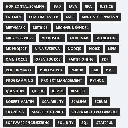
HORIZONTAL SCALING
IPAD
JAVA
JIRA
JUSTICE
LATENCY
LOAD BALANCER
MAC
MARTIN KLEPPMANN
METAMASK
METRICS
MICHAEL J. SANDEL
MICROSERVICES
MICROSOFT
MIND MAP
MONOLITH
MS PROJECT
NINA ZVEREVA
NODEJS
NOISE
NPM
OMNIFOCUS
OPEN SOURCE
PARTITIONING
PDF
PERFORMANCE
PHILOSOPHY
PMBOK
PMI
PMP
PROGRAMMING
PROJECT MANAGEMENT
PYTHON
QUESTION
QUEUE
REMIX
RESPECT
ROBERT MARTIN
SCALABILITY
SCALING
SCRUM
SHARDING
SMART CONTRACT
SOFTWARE DEVELOPMENT
SOFTWARE ENGINEERING
SOLIDITY
SQL
STATEFUL