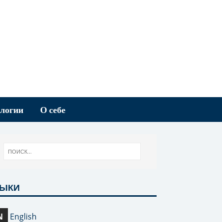
логии
О себе
ЗЫКИ
N
English