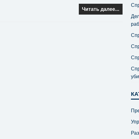
Спр
Читать далее…
Дел
раб
Спр
Спр
Спр
Спр
уби
КА
Пре
Уп
Ра