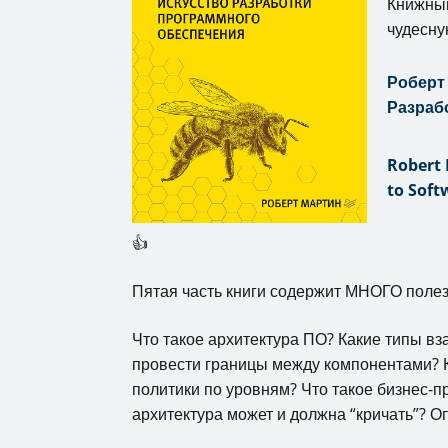
Книжный
чудесну
Роберт 
Разраб
Robert 
to Soft
👍
Пятая часть книги содержит МНОГО поле
Что такое архитектура ПО? Какие типы в
провести границы между компонентами? К
политики по уровням? Что такое бизнес-п
архитектура может и должна “кричать”? О