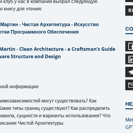
 клуб у нас в компании выбрал следующую
ю книгу для чтения:
R
Мартин - Чистая Архитектура - Искусство
СО
отки Программного Обеспечения
Martin - Clean Architecture - a Craftsman’s Guide
ware Structure and Design
зной информации:
заимозависимостей могут существовать? Как
НЕ
акие типы границ существуют? Как распределить
равила, сущности и варианты использования? Что
Мет
писание Чистой Архитектуры.
GP